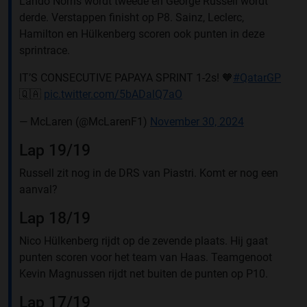
Lando Norris wordt tweede en George Russell wordt
derde. Verstappen finisht op P8. Sainz, Leclerc,
Hamilton en Hülkenberg scoren ook punten in deze
sprintrace.
IT’S CONSECUTIVE PAPAYA SPRINT 1-2s! 🧡
#QatarGP
🇶🇦
pic.twitter.com/5bADalQ7aO
— McLaren (@McLarenF1)
November 30, 2024
Lap 19/19
Russell zit nog in de DRS van Piastri. Komt er nog een
aanval?
Lap 18/19
Nico Hülkenberg rijdt op de zevende plaats. Hij gaat
punten scoren voor het team van Haas. Teamgenoot
Kevin Magnussen rijdt net buiten de punten op P10.
Lap 17/19