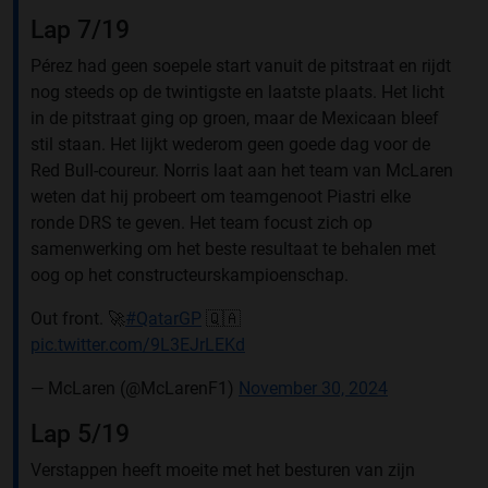
Lap 7/19
Pérez had geen soepele start vanuit de pitstraat en rijdt
nog steeds op de twintigste en laatste plaats. Het licht
in de pitstraat ging op groen, maar de Mexicaan bleef
stil staan. Het lijkt wederom geen goede dag voor de
Red Bull-coureur. Norris laat aan het team van McLaren
weten dat hij probeert om teamgenoot Piastri elke
ronde DRS te geven. Het team focust zich op
samenwerking om het beste resultaat te behalen met
oog op het constructeurskampioenschap.
Out front. 🚀
#QatarGP
🇶🇦
pic.twitter.com/9L3EJrLEKd
— McLaren (@McLarenF1)
November 30, 2024
Lap 5/19
Verstappen heeft moeite met het besturen van zijn