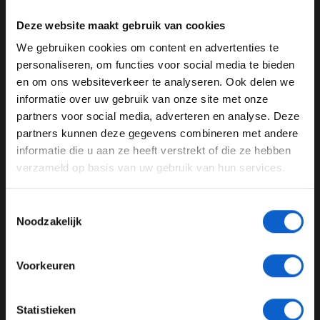
LAP 13/19
Deze website maakt gebruik van cookies
Charles Leclerc pulls off a stunning move on future
We gebruiken cookies om content en advertenties te
team mate Lewis Hamilton 😱
WELKOM BIJ GRAND PRIX RADIO
personaliseren, om functies voor social media te bieden
en om ons websiteverkeer te analyseren. Ook delen we
Nothing between them, and Leclerc takes P5!
#F1Sprint
informatie over uw gebruik van onze site met onze
Ben je 24 jaar of ouder?
#QatarGP
pic.twitter.com/vmn7CbeSNU
partners voor social media, adverteren en analyse. Deze
Pas je advertentie instellingen aan en klik hieronder om
partners kunnen deze gegevens combineren met andere
— Formula 1 (@F1)
November 30, 2024
door te gaan naar de website!
informatie die u aan ze heeft verstrekt of die ze hebben
Lap 12/19
verzameld op basis van uw gebruik van hun services.
Advertentie instellingen
De samenwerking tussen Norris en Piastri is in volle
Toon alle alcoholische drankenadvertenties (18+)
Toestemmingsselectie
gang. Het doel voor Piastri is om Russell buiten zijn
Toon alle kansspelenadvertenties (24+)
Noodzakelijk
DRS te krijgen. Ondertussen noteert Sainz op P4 een
nieuwe snelste rondetijd van deze sprintrace.
Meer informatie?
Voorkeuren
Lap 10/19
We zijn over de helft en dit is de huidige top acht die
JONGER DAN 24
Statistieken
punten kan gaan pakken.