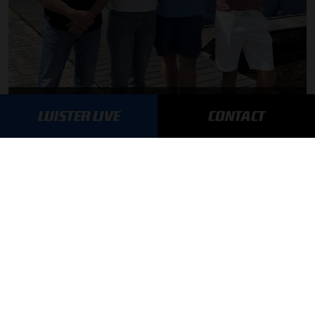
F1 aan Tafel: Verstappen voorziet geen toekomst in Formule 1
LUISTER LIVE
CONTACT
06-08-2026
Toine van Peperstraten presenteert F1 aan Tafel