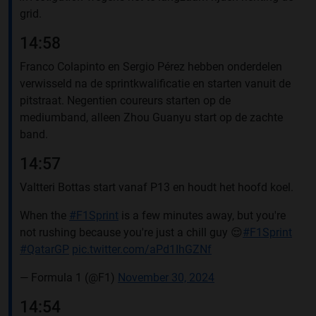
grid.
14:58
Franco Colapinto en Sergio Pérez hebben onderdelen
verwisseld na de sprintkwalificatie en starten vanuit de
pitstraat. Negentien coureurs starten op de
mediumband, alleen Zhou Guanyu start op de zachte
band.
14:57
Valtteri Bottas start vanaf P13 en houdt het hoofd koel.
When the
#F1Sprint
is a few minutes away, but you're
not rushing because you're just a chill guy 😌
#F1Sprint
#QatarGP
pic.twitter.com/aPd1IhGZNf
— Formula 1 (@F1)
November 30, 2024
14:54