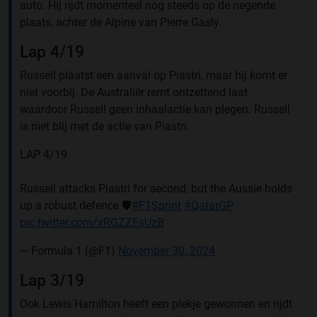
auto. Hij rijdt momenteel nog steeds op de negende
plaats, achter de Alpine van Pierre Gasly.
Lap 4/19
Russell plaatst een aanval op Piastri, maar hij komt er
niet voorbij. De Australiër remt ontzettend laat
waardoor Russell geen inhaalactie kan plegen. Russell
is niet blij met de actie van Piastri.
LAP 4/19
Russell attacks Piastri for second, but the Aussie holds
up a robust defence 🛡️
#F1Sprint
#QatarGP
pic.twitter.com/xRGZZEsUzB
— Formula 1 (@F1)
November 30, 2024
Lap 3/19
Ook Lewis Hamilton heeft een plekje gewonnen en rijdt