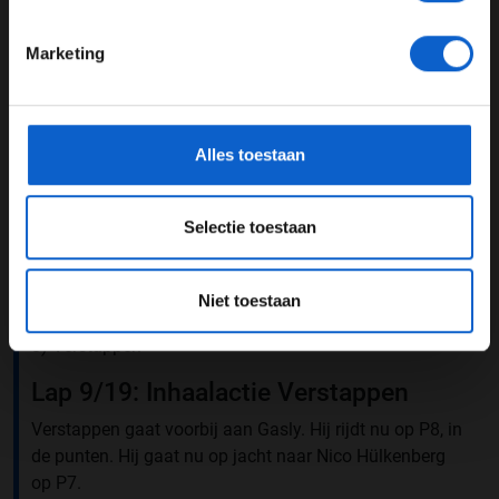
24 JAAR OF OUDER
1) Norris
Marketing
2) Piastri
*Raadpleeg ons
privacybeleid
voor meer informatie over
gegevensgebruik en -bescherming.
3) Russell
Alles toestaan
4) Sainz
5) Hamilton
Selectie toestaan
6) Leclerc
Niet toestaan
7) Hülkenberg
8) Verstappen
Lap 9/19: Inhaalactie Verstappen
Verstappen gaat voorbij aan Gasly. Hij rijdt nu op P8, in
de punten. Hij gaat nu op jacht naar Nico Hülkenberg
op P7.