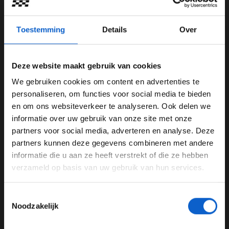
genoeg om een podiumplek op te eisen.
Toestemming
Details
Over
Deze website maakt gebruik van cookies
We gebruiken cookies om content en advertenties te
WELKOM BIJ GRAND PRIX RADIO
personaliseren, om functies voor social media te bieden
en om ons websiteverkeer te analyseren. Ook delen we
informatie over uw gebruik van onze site met onze
Ben je 24 jaar of ouder?
partners voor social media, adverteren en analyse. Deze
Pas je advertentie instellingen aan en klik hieronder om
partners kunnen deze gegevens combineren met andere
door te gaan naar de website!
informatie die u aan ze heeft verstrekt of die ze hebben
verzameld op basis van uw gebruik van hun services.
Dit bericht op Instagram bekijken
Advertentie instellingen
Toon alle alcoholische drankenadvertenties (18+)
Toestemmingsselectie
Toon alle kansspelenadvertenties (24+)
Noodzakelijk
Meer informatie?