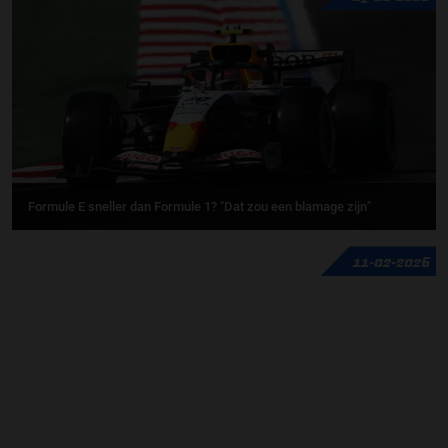
Formule E sneller dan Formule 1? "Dat zou een blamage zijn"
11-02-2026