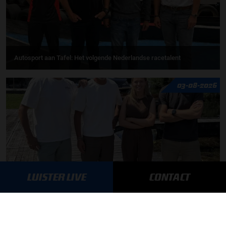
Autosport aan Tafel: Het volgende Nederlandse racetalent
03-08-2026
LUISTER LIVE
CONTACT
F1 aan Tafel: Max Verstappen geeft advies
MEER UPDATES