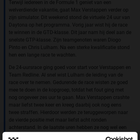
Terwijl iedereen in de Formule 1 geniet van een
welverdiende vakantie, gaat Max Verstappen verder op
zijn simulator. Dit weekend stond de virtuele 24 uur van
Daytona op het programma. Vorig jaar wist hij de race
te winnen in de GTD-klasse. Dit jaar nam hij deel aan de
snelste GTP-klasse. Zijn teamgenoten waren Diogo
Pinto en Chris Lulham. Na een sterke kwalificatie stond
hen een lange race te wachten.
De 24-uursrace ging goed voor start voor Verstappen en
Team Redline. Al snel wist Lulham de leiding van de
race over te nemen. Gedurende de race wisten ze goed
mee te doen in de kopgroep, totdat het fout ging met
nog ongeveer zes uur te gaan. Max Verstappen crashte
maar liefst twee keer en kreeg daarbij ook nog eens
twee straffen. Hierdoor werden ze teruggeworpen naar
de vierde positie met maar liefst acht ronden
achterstand. In de laatste uren hebben ze nog wel een
ronde kunnen goed maken, maar het was niet meer