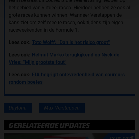
team bestaat uit coureurs die veel ervaring hebben op
het gebied van virtueel racen. Hierdoor hebben ze ook al
grote races kunnen winnen. Wanneer Verstappen de
kans ziet om zelf mee te racen, ook tijdens zijn eigen
raceweekenden in de Formule 1.
Lees ook:
Toto Wolff: ''Dan is het risico groot''
Lees ook:
Helmut Marko terugkijkend op Nyck de
Vries: ''Mijn grootste fout''
Lees ook:
FIA begrijpt ontevredenheid van coureurs
rondom boetes
Daytona
Max Verstappen
GERELATEERDE UPDATES
17-02-2026