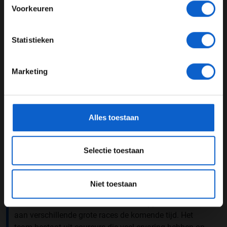
Voorkeuren
JONGER DAN 24
Statistieken
24 JAAR OF OUDER
Marketing
Een bericht gedeeld door Team Redline (@teamredlinesim)
*Raadpleeg ons
privacybeleid
voor meer informatie over
gegevensgebruik en -bescherming.
Overwinning
Alles toestaan
De overwinning ging uiteindelijk naar Ferrari Esports
dat debuteerde in de virtuele endurancerace. Michele
Costantini, Ole Steinbraten en Niklas Beu wisten de
Selectie toestaan
overwinning veilig te stellen met hun bolide. Zij nemen
de titel over van Team Redline die vorig jaar de virtuele
24 uur van Daytone wist te winnen.
Niet toestaan
Het virtuele raceteam van Max Verstappen doet mee
aan verschillende grote races de komende tijd. Het