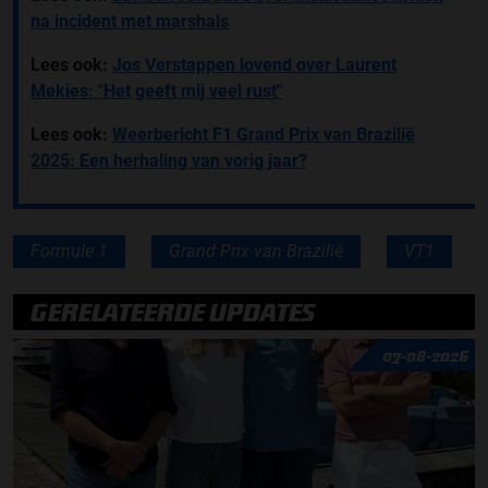
na incident met marshals
Lees ook:
Jos Verstappen lovend over Laurent
Mekies: "Het geeft mij veel rust"
Lees ook:
Weerbericht F1 Grand Prix van Brazilië
2025: Een herhaling van vorig jaar?
Formule 1
Grand Prix van Brazilië
VT1
GERELATEERDE UPDATES
07-08-2026