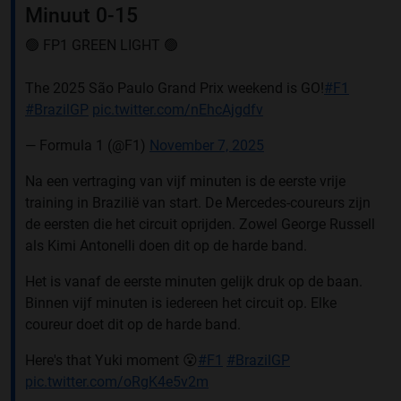
Minuut 0-15
🟢 FP1 GREEN LIGHT 🟢
The 2025 São Paulo Grand Prix weekend is GO!
#F1
#BrazilGP
pic.twitter.com/nEhcAjgdfv
— Formula 1 (@F1)
November 7, 2025
Na een vertraging van vijf minuten is de eerste vrije
training in Brazilië van start. De Mercedes-coureurs zijn
de eersten die het circuit oprijden. Zowel George Russell
als Kimi Antonelli doen dit op de harde band.
Het is vanaf de eerste minuten gelijk druk op de baan.
Binnen vijf minuten is iedereen het circuit op. Elke
coureur doet dit op de harde band.
Here's that Yuki moment 😮
#F1
#BrazilGP
pic.twitter.com/oRgK4e5v2m