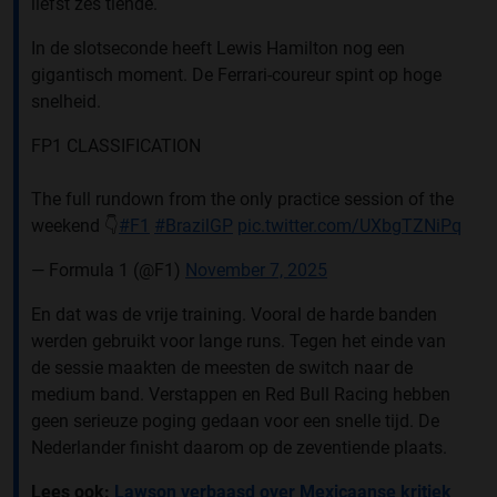
liefst zes tiende.
In de slotseconde heeft Lewis Hamilton nog een
gigantisch moment. De Ferrari-coureur spint op hoge
snelheid.
FP1 CLASSIFICATION
The full rundown from the only practice session of the
weekend 👇
#F1
#BrazilGP
pic.twitter.com/UXbgTZNiPq
— Formula 1 (@F1)
November 7, 2025
En dat was de vrije training. Vooral de harde banden
werden gebruikt voor lange runs. Tegen het einde van
de sessie maakten de meesten de switch naar de
medium band. Verstappen en Red Bull Racing hebben
geen serieuze poging gedaan voor een snelle tijd. De
Nederlander finisht daarom op de zeventiende plaats.
Lees ook:
Lawson verbaasd over Mexicaanse kritiek