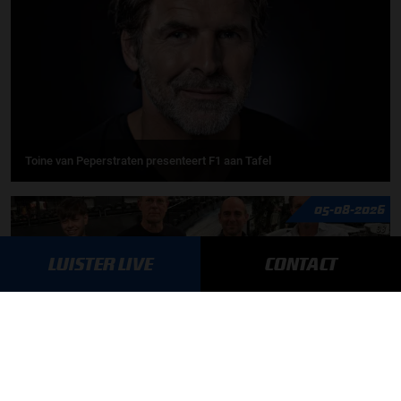
Toine van Peperstraten presenteert F1 aan Tafel
05-08-2026
LUISTER LIVE
CONTACT
Autosport aan Tafel: Het volgende Nederlandse racetalent