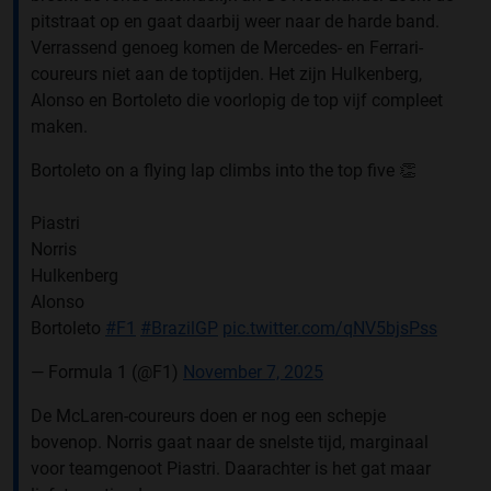
pitstraat op en gaat daarbij weer naar de harde band.
Verrassend genoeg komen de Mercedes- en Ferrari-
coureurs niet aan de toptijden. Het zijn Hulkenberg,
Alonso en Bortoleto die voorlopig de top vijf compleet
maken.
Bortoleto on a flying lap climbs into the top five 👏
Piastri
Norris
Hulkenberg
Alonso
Bortoleto
#F1
#BrazilGP
pic.twitter.com/qNV5bjsPss
— Formula 1 (@F1)
November 7, 2025
De McLaren-coureurs doen er nog een schepje
bovenop. Norris gaat naar de snelste tijd, marginaal
voor teamgenoot Piastri. Daarachter is het gat maar