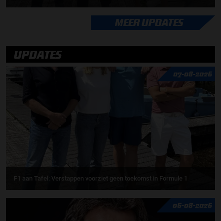
MEER UPDATES
UPDATES
07-08-2026
F1 aan Tafel: Verstappen voorziet geen toekomst in Formule 1
06-08-2026