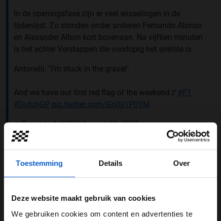
In de openingsfase zijn er veel wisselingen in de
tijdenlijst. Zo stonden onder anderen Fernando Alonso
en Alexander Albon kort bovenaan. Na vijftien minuten
is het echter Verstappen die voorlopig het snelste is.
Antonelli: "I'm stuck in the gravel"
And we have our first red flag of the weekend🚩
#F1
#DutchGP
pic.twitter.com/Gn0jl1P0YM
— Formula 1 (@F1)
August 29, 2025
De eerste rode vlag is een feit. Kimi Antonelli gaat de
fout in bij het uitkomen van bocht negen en komt
Toestemming
Details
Over
daarbij vast te zitten in de grindbak. Even daarvoor
vergaloppeerde Lewis Hamilton en Yuki Tsunoda zich
ook. Waar Hamilton spinde in bocht drie, deed Tsunoda
Deze website maakt gebruik van cookies
dat in bocht elf.
We gebruiken cookies om content en advertenties te