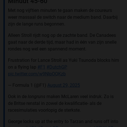
Minuut 45-60
Met nog vijftien minuten te gaan maken de coureurs
weer massaal de switch naar de medium band. Daarbij
zijn de lange runs begonnen.
Alleen Stroll rijdt nog op de zachte band. De Canadees
gaat naar de derde tijd, maar had in één van zijn snelle
rondes nog wel een spannend moment.
Frustration for Lance Stroll as Yuki Tsunoda blocks him
on a flying lap
#F1
#DutchGP
pic.twitter.com/w9NIpOQKzb
— Formula 1 (@F1)
August 29, 2025
Ook in de
longruns
maken McLaren veel indruk. Zo is
de Britse renstal in zowel de kwalificatie- als de
racesimulaties voorlopig de sterkste.
George locks up at the entry to Tarzan and runs off into