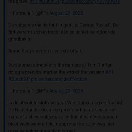
the gravel
#F1
#DutchGP
pic.twitter.com/yA27XKr9Ts
— Formula 1 (@F1)
August 29, 2025
De volgende die de fout in gaat, is George Russell. De
Brit verremt zich in bocht één en schiet rechtdoor de
grindbak in.
Something you don't see very often...
Verstappen almost hits the barriers at Turn 1 after
doing a practice start at the end of the session
#F1
#DutchGP
pic.twitter.com/dvrFNnthiw
— Formula 1 (@F1)
August 29, 2025
In de absolute slotfase gaat Verstappen nog de fout in!
De Nederlander deed een proefstart na de sessie en
verremt zich vervolgens vol in bocht één. Verstappen
bleef weliswaar uit de muur, maar kon zijn weg niet
meer vervolgen naar de pitstraat.