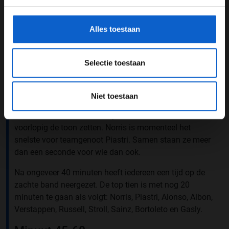
gegevensgebruik en -bescherming.
uitstapje door de grindbak in bocht elf. De Spanjaard
kan, in tegenstelling tot Antonelli eerder, wél zijn weg
Alles toestaan
vervolgen.
De wisselingen in de pikorde lijken in deze fase van de
Selectie toestaan
training te zijn gestabiliseerd.
Minuut 30-45
Niet toestaan
Na een half uur maken de eerste coureurs de overstap
naar de zachte band. Het zijn de McLaren-coureurs die
voorlopig de toon zetten. Norris is momenteel het
snelste voor teamgenoot Piastri. Samen staan ze meer
dan een seconde voor wie dan ook.
Na ongeveer 40 minuten heeft iedereen een tijd op de
zachte band neergezet. De top tien is met nog 20
minuten te gaan als volgt: Norris, Piastri, Alonso, Albon,
Verstappen, Russell, Stroll, Sainz, Bortoleto en Gasly.