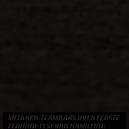
MCLAREN-TEAMBAAS OVER EERSTE
FERRARI-TEST VAN HAMILTON: