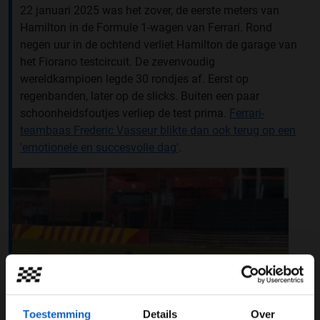
22 januari 2025 was het zover, de eerste meters van
Hamilton in de Formule 1-wagen van Ferrari. Rond
negen uur in de ochtend verliet Hamilton de garage van
het Fiorano testcircuit. De zevenvoudig
wereldkampioen legde 30 rondjes af. Eerst op
regenbanden, later op de slicks. Buiten een paar
schoonheidsfoutjes verliep de test prima.
Ferrari-
teambaas Frederic Vasseur blikte dan ook terug op een
'emotionele en succesvolle dag'
.
Toestemming
Details
Over