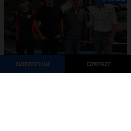
Autosport aan Tafel: Het volgende Nederlandse racetalent
LUISTER LIVE
CONTACT
MEER UPDATES
BLIJF OP DE HOOGTE!
SCHRIJF JE IN VOOR ONZE NIEUWSBRIEF