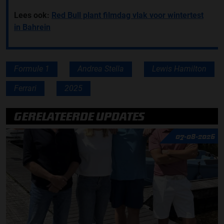
Lees ook:
Red Bull plant filmdag vlak voor wintertest
in Bahrein
Formule 1
Andrea Stella
Lewis Hamilton
Ferrari
2025
GERELATEERDE UPDATES
07-08-2026