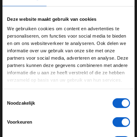
Deze website maakt gebruik van cookies
We gebruiken cookies om content en advertenties te
WELKOM BIJ GRAND PRIX RADIO
personaliseren, om functies voor social media te bieden
en om ons websiteverkeer te analyseren. Ook delen we
Foto: Scuderia Ferrari Press Office
informatie over uw gebruik van onze site met onze
Ben je 24 jaar of ouder?
Stella: ''Als Formule 1-fan voelde ik de
partners voor social media, adverteren en analyse. Deze
Pas je advertentie instellingen aan en klik hieronder om
opwinding''
partners kunnen deze gegevens combineren met andere
door te gaan naar de website!
informatie die u aan ze heeft verstrekt of die ze hebben
McLaren en Ferrari waren tijdens het Formule 1-seizoen
verzameld op basis van uw gebruik van hun services.
Advertentie instellingen
van 2024 verwikkeld in een forse strijd om het
constructeurskampioenschap. Het respect is echter
Toon alle alcoholische drankenadvertenties (18+)
Toestemmingsselectie
gewoon nog aanwezig. In gesprek met
Sky Sports F1
Toon alle kansspelenadvertenties (24+)
Noodzakelijk
keek Stella terug op de eerste Ferrari-test van Hamilton:
Meer informatie?
''Om eerlijk te zijn, voelde ik als fan van Formule 1 wel
opwinding. Ook omdat ik vijftien jaar bij Ferrari zat. We
Voorkeuren
waren getuige van iets dat historisch is voor de Formule
1: een zevenvoudig wereldkampioen die naar Ferrari