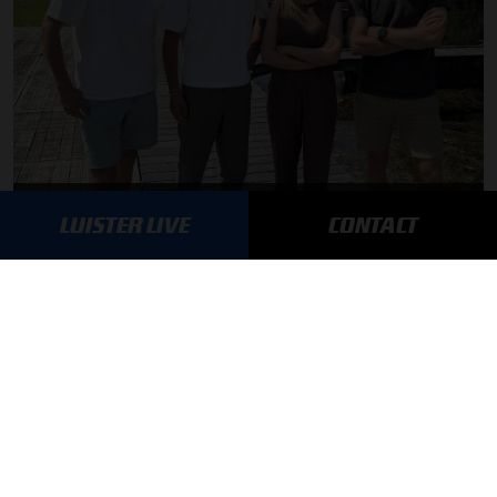
F1 aan Tafel: Max Verstappen geeft advies
LUISTER LIVE
CONTACT
MEER UPDATES
BLIJF OP DE HOOGTE!
SCHRIJF JE IN VOOR ONZE NIEUWSBRIEF