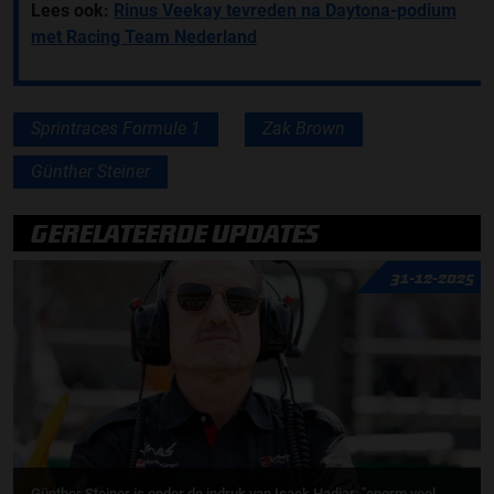
Lees ook:
Rinus Veekay tevreden na Daytona-podium
met Racing Team Nederland
Sprintraces Formule 1
Zak Brown
Günther Steiner
GERELATEERDE UPDATES
31-12-2025
Günther Steiner is onder de indruk van Isack Hadjar: "enorm veel