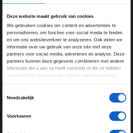
Deze website maakt gebruik van cookies
We gebruiken cookies om content en advertenties te
WELKOM BIJ GRAND PRIX RADIO
personaliseren, om functies voor social media te bieden
en om ons websiteverkeer te analyseren. Ook delen we
informatie over uw gebruik van onze site met onze
Ben je 24 jaar of ouder?
partners voor social media, adverteren en analyse. Deze
Pas je advertentie instellingen aan en klik hieronder om
partners kunnen deze gegevens combineren met andere
door te gaan naar de website!
informatie die u aan ze heeft verstrekt of die ze hebben
Schade
verzameld op basis van uw gebruik van hun services.
Advertentie instellingen
Mercedes, Ferrari en Red Bull willen die 2,65 miljoen
Toon alle alcoholische drankenadvertenties (18+)
Toestemmingsselectie
dollar hebben voor eventuele schade, die de auto's
Toon alle kansspelenadvertenties (24+)
Noodzakelijk
oplopen tijdens de sprintraces. Onzin stelt Brown. "Er
Meer informatie?
werd nauwelijks schade gereden tijdens die races in
2021, alleen Gasly in Monza", aldus de Amerikaan.
Voorkeuren
Günther Steiner, de teambaas van Haas, sluit zich aan
bij de woorden van Brown. "De kans dat er iets kapot