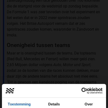
zaterdagmiddag een race gehouden over 100 kilometer
die de startgrid voor de wedstrijd op zondag bepaalde.
De Formule 1 was zeer tevreden over het experiment en
liet weten dat er in 2022 meer sprintraces zouden
volgen. Het Britse
Autosport
vernam dat er zes
sprintraces zouden komen, waaronder in Zandvoort en
Imola.
Onenigheid tussen teams
Maar er is onenigheid tussen de teams. De topteams
(Red Bull, Mercedes en Ferrari) willen meer geld zien.
2,65 Miljoen dollar volgens
Auto, Motor und Sport
,
zodat ze de kosten van die races kunnen dekken, maar
daar zijn de andere teams het absoluut niet mee eens.
"Dit is gewoon een kansloze poging van de topteams
om hun voordeel te behouden", haalt McLaren-CEO Zak
Brown snoeihard uit.
Toestemming
Details
Over