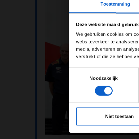
Toestemming
Pas je adv
Deze website maakt gebruik
We gebruiken cookies om cont
websiteverkeer te analyseren
media, adverteren en analys
verstrekt of die ze hebben v
Toestemmingsselectie
Noodzakelijk
*Raadpl
Niet toestaan