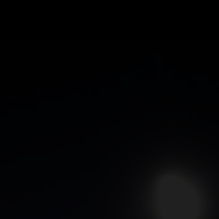
GRAND PRIX UPDATES
OVE
F1 UPDATES
FOUN
F1 KWALIFICATIES
GRAN
F1 RACES
GRAN
F1 KALENDER
F1 COUREURS KAMPIOENSCHAP