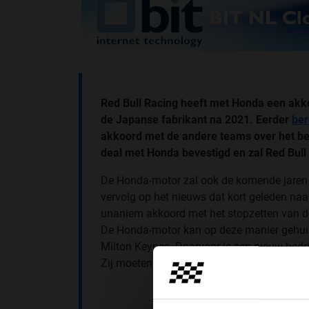
Red Bull Racing heeft met Honda een akko
de Japanse fabrikant na 2021. Eerder
ber
akkoord met de andere teams over het be
deal met Honda bevestigd en zal Red Bull
De Honda-motor zal ook de komende jaren te
vervolg op het nieuws dat kort geleden na
unaniem akkoord met het stopzetten van d
De Honda-motor kan op deze manier gehuis
Milton Keynes. Daarvoor is een nieuw bedr
Zij moeten alle motor gerelateerde zaken 