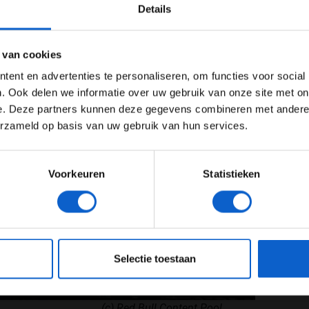
Details
Ben je 24 jaar of ouder?
ertentie instellingen aan en klik hieronder om door te gaan naar 
 van cookies
Advertentie instellingen
ent en advertenties te personaliseren, om functies voor social
Toon alle alcoholische drankenadvertenties (18+)
. Ook delen we informatie over uw gebruik van onze site met on
e. Deze partners kunnen deze gegevens combineren met andere i
Toon alle kansspelenadvertenties (24+)
erzameld op basis van uw gebruik van hun services.
Meer informatie?
Voorkeuren
Statistieken
JONGER DAN 24
24 JAAR OF OUDER
eeg ons
privacybeleid
voor meer informatie over gegevensgebruik en -bes
Selectie toestaan
(c) Red Bull Content Pool