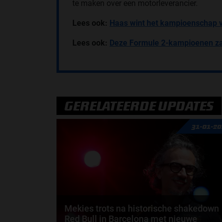
te maken over een motorleverancier.
Lees ook:
Haas wint het kampioenschap v
Lees ook:
Deze Formule 2-kampioenen z
GERELATEERDE UPDATES
31-01-2
Mekies trots na historische shakedown
Red Bull in Barcelona met nieuwe