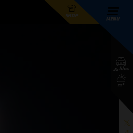
SHOP
MENU
R GRAND PRIX RADIO
35 files
DERS
22°
D PRIX RADIO TEAM
D PRIX RADIO ACTIES