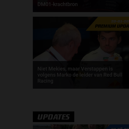
DM01-krachtbron
Laurent Mekies kijkt met een tevreden gevoel terug
20-01-2
op de shakedown die Red Bull Racing afgelopen...
PREMIUM UPDA
door
Shakyra van den Heuvel
Niet Mekies, maar Verstappen is
volgens Marko de leider van Red Bull
Racing
Volgens Helmut Marko is Max Verstappen nu
praktisch de leider van Red Bull Racing. Dat gaf de..
door
Jarlo van der Vloed
UPDATES
07-08-20