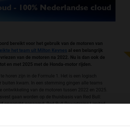
ord bereikt voor het gebruik van de motoren van
eikte het team uit Milton Keynes
al een belangrijk
vriezen van de motoren na 2022. Nu is dan ook de
 tot en met 2025 met de Honda-motor rijden.
 horen zijn in de Formule 1. Het is een logisch
ar buiten kwam. In een stemming gingen alle teams
e ontwikkeling van de motoren tussen 2022 en 2025.
vest gaan worden op de thuisbasis van Red Bull:
ijf opgericht genaamd: Red Bull Powertrains Limited.
de komende jaren op zich gaan nemen.
WELKOM BIJ GRAND PRIX RADIO