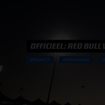
PODCASTS
HOE TE BELUISTEREN?
PODCAST PRESENTATOREN
OFFICIEEL: RED BUL
PODCAST F1 AAN TAFEL
McLaren F1
Red Bull Racing
H
PODCAST AUTOSPORT AAN TAFEL