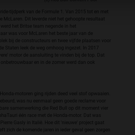
bride-tijdperk van de Formule 1. Van 2015 tot en met
 McLaren. Dit leverde niet het gehoopte resultaat
 werd het Britse team negende in het
aar was voor McLaren het beste jaar van de
k bij de constructeurs en twee vijfde plaatsen voor
e Staten leek de weg omhoog ingezet. In 2017
re' motor de aansluiting te vinden bij de top. Dat
 onbetrouwbaar en in de zomer werd dan ook
Honda-motoren ging rijden deed veel stof opwaaien.
gebeurd, was nu eenmaal geen goede reclame voor
bare samenwerking die Red Bull op dit moment vier
phaTauri één race met de Honda-motor. Dat was
ierre Gasly in Italië. Hoe dit 'nieuwe' project gaat
ft zich de komende jaren in ieder geval geen zorgen