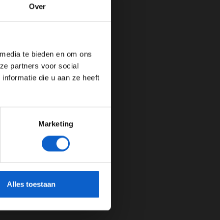
Over
de website!
 media te bieden en om ons
ze partners voor social
nformatie die u aan ze heeft
Marketing
cherming.
Alles toestaan