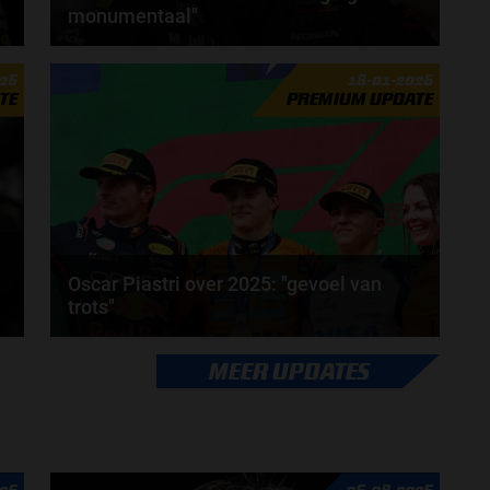
monumentaal"
Laurent Mekies heeft zijn licht laten schijnen op het
026
18-01-2026
aanstaande Formule 1-seizoen van 2026. De...
TE
PREMIUM UPDATE
door
Jarlo van der Vloed
Oscar Piastri over 2025: "gevoel van
trots"
McLaren reed in 2025 een ontzettend sterk seizoen.
MEER UPDATES
.
Zo wisten ze constructeurskampioen te worden en...
door
Elvira Kieboom
26
06-08-2026