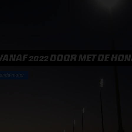
F1 TEAMS KAMPIOENSCHAP
MAX VERSTAPPEN
RACE GEMIST
L VANAF 2022 DOOR MET DE H
onda-motor
AANMELDEN NIEUWSBRIEF
NEEM CONTACT OP