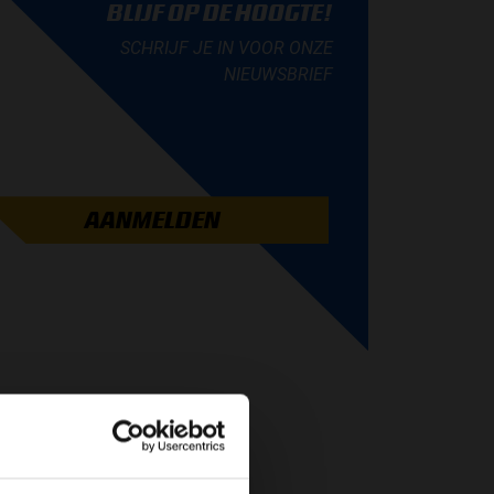
BLIJF OP DE HOOGTE!
SCHRIJF JE IN VOOR ONZE
NIEUWSBRIEF
AANMELDEN