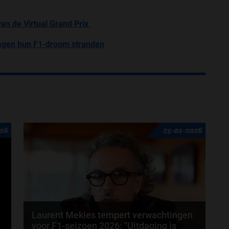
an de Virtual Grand Prix
agen hun F1-droom stranden
026
25-01-2026
Laurent Mekies tempert verwachtingen
voor F1-seizoen 2026: "Uitdaging is