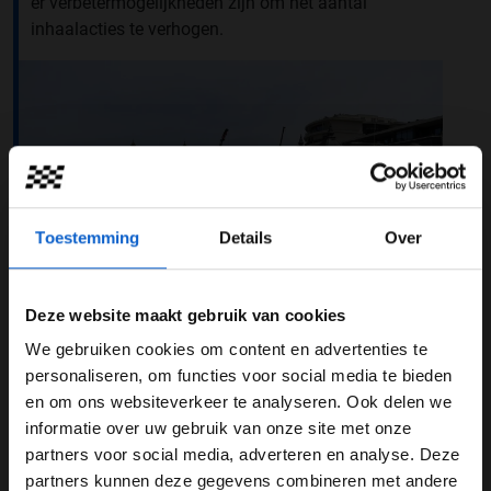
er verbetermogelijkheden zijn om het aantal
inhaalacties te verhogen.
Toestemming
Details
Over
Deze website maakt gebruik van cookies
We gebruiken cookies om content en advertenties te
WELKOM BIJ GRAND PRIX RADIO
Wijzigingen
personaliseren, om functies voor social media te bieden
en om ons websiteverkeer te analyseren. Ook delen we
“Het plaatje klopt natuurlijk helemaal met de glitter en
informatie over uw gebruik van onze site met onze
Ben je 24 jaar of ouder?
glamour en de Formule 1. Dat is op andere circuits heel
partners voor social media, adverteren en analyse. Deze
anders. Er zijn ook veel meer mensen die naar de Grand
Pas je advertentie instellingen aan en klik hieronder om
partners kunnen deze gegevens combineren met andere