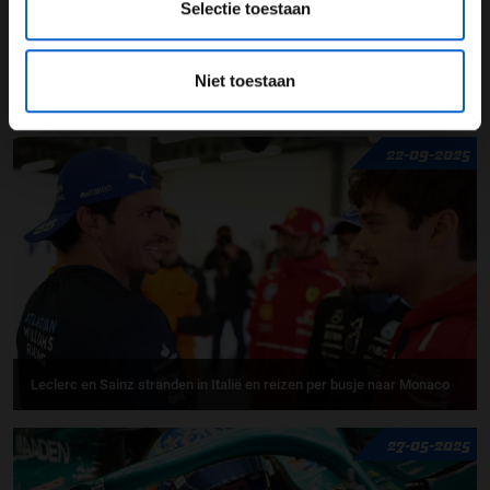
Selectie toestaan
Monaco
Niet toestaan
GERELATEERDE UPDATES
22-09-2025
Leclerc en Sainz stranden in Italië en reizen per busje naar Monaco
27-05-2025