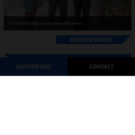
F1 aan Tafel: Max Verstappen geeft advies
MEER UPDATES
LUISTER LIVE
CONTACT
BLIJF OP DE HOOGTE!
SCHRIJF JE IN VOOR ONZE NIEUWSBRIEF
AANMELDEN