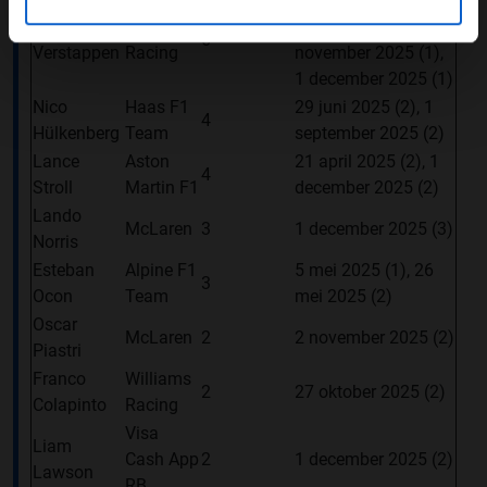
30 juni 2025 (2), 27
Max
Red Bull
oktober 2025 (2), 1
6
Verstappen
Racing
november 2025 (1),
1 december 2025 (1)
Nico
Haas F1
29 juni 2025 (2), 1
4
Hülkenberg
Team
september 2025 (2)
Lance
Aston
21 april 2025 (2), 1
4
Stroll
Martin F1
december 2025 (2)
Lando
McLaren
3
1 december 2025 (3)
Norris
Esteban
Alpine F1
5 mei 2025 (1), 26
3
Ocon
Team
mei 2025 (2)
Oscar
McLaren
2
2 november 2025 (2)
Piastri
Franco
Williams
2
27 oktober 2025 (2)
Colapinto
Racing
Visa
Liam
Cash App
2
1 december 2025 (2)
Lawson
RB