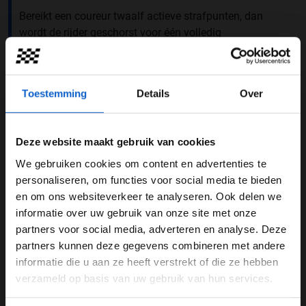
Bereikt een coureur twaalf actieve strafpunten, dan
wordt de rijder geschorst voor één volledig
raceweekend. Na het uitzitten van een schorsing
vervallen alle actieve strafpunten in één keer en begint
de coureur weer met een schone lei op nul. Dit seizoen
Toestemming
Details
Over
bereikte Kevin Magnussen 12 strafpunten waardoor de
Deen niet mee mocht doen aan de Grand Prix van
Azerbeidzjan. Het was voor het eerst in de geschiedenis
Deze website maakt gebruik van cookies
van de sport dat dit gebeurde.
We gebruiken cookies om content en advertenties te
WELKOM BIJ GRAND PRIX RADIO
personaliseren, om functies voor social media te bieden
en om ons websiteverkeer te analyseren. Ook delen we
informatie over uw gebruik van onze site met onze
Ben je 24 jaar of ouder?
partners voor social media, adverteren en analyse. Deze
Pas je advertentie instellingen aan en klik hieronder om
partners kunnen deze gegevens combineren met andere
door te gaan naar de website!
informatie die u aan ze heeft verstrekt of die ze hebben
verzameld op basis van uw gebruik van hun services.
Advertentie instellingen
Toon alle alcoholische drankenadvertenties (18+)