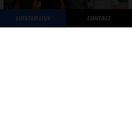
LUISTER LIVE
CONTACT
Autosport aan Tafel: Het volgende Nederlandse racetalent
03-08-2026
F1 aan Tafel: Max Verstappen geeft advies