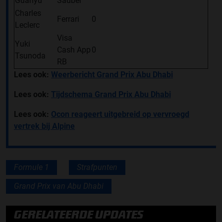
Guanyu
Sauber
Charles
Ferrari
0
Leclerc
Visa
Yuki
Cash App
0
Tsunoda
RB
Lees ook:
Weerbericht Grand Prix Abu Dhabi
Lees ook:
Tijdschema Grand Prix Abu Dhabi
Lees ook:
Ocon reageert uitgebreid op vervroegd
vertrek bij Alpine
Formule 1
Strafpunten
Grand Prix van Abu Dhabi
GERELATEERDE UPDATES