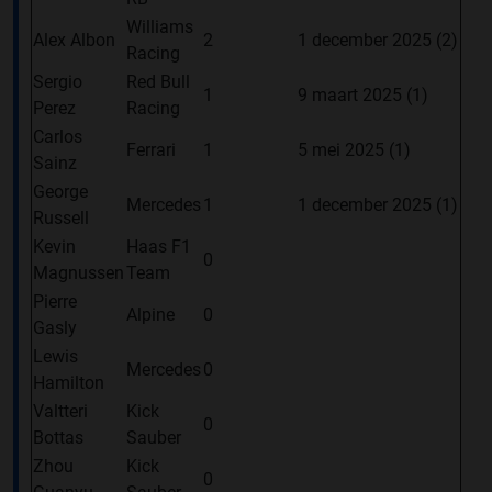
Williams
Alex Albon
2
1 december 2025 (2)
Racing
Sergio
Red Bull
1
9 maart 2025 (1)
Perez
Racing
Carlos
Ferrari
1
5 mei 2025 (1)
Sainz
George
Mercedes
1
1 december 2025 (1)
Russell
Kevin
Haas F1
0
Magnussen
Team
Pierre
Alpine
0
Gasly
Lewis
Mercedes
0
Hamilton
Valtteri
Kick
0
Bottas
Sauber
Zhou
Kick
0