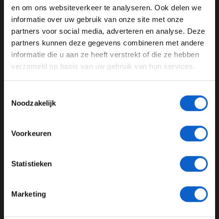
en om ons websiteverkeer te analyseren. Ook delen we
Nico Hülkenberg
Jolyon Palmer
informatie over uw gebruik van onze site met onze
Ben je 24 jaar of ouder?
partners voor social media, adverteren en analyse. Deze
Pas je advertentie instellingen aan en klik hieronder om
GERELATEERDE UPDATES
partners kunnen deze gegevens combineren met andere
door te gaan naar de website!
informatie die u aan ze heeft verstrekt of die ze hebben
25-01-2026
verzameld op basis van uw gebruik van hun services.
Advertentie instellingen
Toon alle alcoholische drankenadvertenties (18+)
Toestemmingsselectie
Toon alle kansspelenadvertenties (24+)
Noodzakelijk
Meer informatie?
Voorkeuren
Jonathan Wheatley en Audi zijn klaar voor 2026 "We hebben
JONGER DAN 24
Statistieken
sportieve doelen"
24 JAAR OF OUDER
21-01-2026
Marketing
*Raadpleeg ons
privacybeleid
voor meer informatie over
gegevensgebruik en -bescherming.