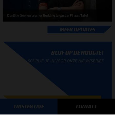
Daniëlle Geel en Werner Budding te gast in F1 aan Tafel
MEER UPDATES
BLIJF OP DE HOOGTE!
SCHRIJF JE IN VOOR ONZE NIEUWSBRIEF
AANMELDEN
LUISTER LIVE
CONTACT