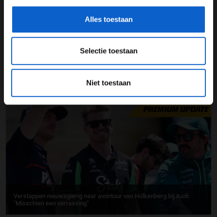
Alles toestaan
Selectie toestaan
Audi Revolut F1 Team maakt zijn livery voor 2026 bekend
Niet toestaan
15-01-2026
PREMIUM UPDATE
Verstappen nieuwsgierig naar avontuur van Hülkenberg bij Audi:
"Misschien een verrassing"