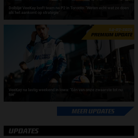
Dolblije VeeKay looft team na P2 in Toronto: "Weten echt wat ze doen
als het aankomt op strategie"
14-07-2025
PREMIUM UPDATE
VeeKay na lastig weekend in Iowa: ''Eén van onze zwaarste tot nu
toe''
MEER UPDATES
UPDATES