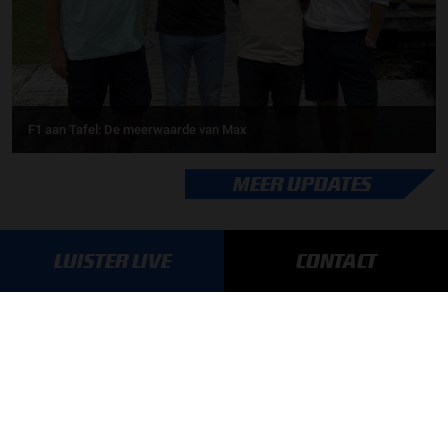
F1 aan Tafel: De meerwaarde van Max
MEER UPDATES
LUISTER LIVE
CONTACT
BLIJF OP DE HOOGTE!
SCHRIJF JE IN VOOR ONZE NIEUWSBRIEF