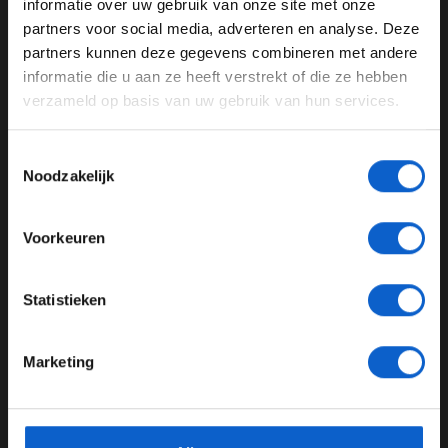
informatie over uw gebruik van onze site met onze
Ben je 24 jaar of ouder?
partners voor social media, adverteren en analyse. Deze
30-11-2025
Pas je advertentie instellingen aan en klik hieronder om
partners kunnen deze gegevens combineren met andere
door te gaan naar de website!
informatie die u aan ze heeft verstrekt of die ze hebben
verzameld op basis van uw gebruik van hun services.
Advertentie instellingen
Toon alle alcoholische drankenadvertenties (18+)
Toestemmingsselectie
Toon alle kansspelenadvertenties (24+)
Noodzakelijk
Meer informatie?
Voorkeuren
Mogelijke bandenproblemen in Qatar: "Grind lijkt scherper"
JONGER DAN 24
26-08-2025
Statistieken
PREMIUM UPDATE
24 JAAR OF OUDER
Marketing
*Raadpleeg ons
privacybeleid
voor meer informatie over
gegevensgebruik en -bescherming.