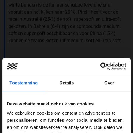
winterbanden is de Italiaanse rubberleverancier al
vooruit aan het kijken naar 2018. Pirelli heeft voor de
race in Australië (25-3) de soft, super-soft en ultra-soft
gekozen. In Bahrein (8-4) zijn de compounds medium,
soft en super-soft beschikbaar en voor China (15-4)
kunnen de teams kiezen uit medium, soft en ultra-soft.
Toestemming
Details
Over
(c) Pirelli
Deze website maakt gebruik van cookies
We gebruiken cookies om content en advertenties te
Pirelli
WELKOM BIJ GRAND PRIX RADIO
personaliseren, om functies voor social media te bieden
en om ons websiteverkeer te analyseren. Ook delen we
GERELATEERDE UPDATES