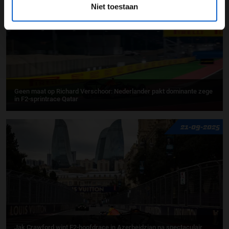
Niet toestaan
Geen maat op Richard Verschoor: Nederlander pakt dominante zege
in F2-sprintrace Qatar
21-09-2025
Jak Crawford wint F2-hoofdrace in Azerbeidzjan na spectaculair