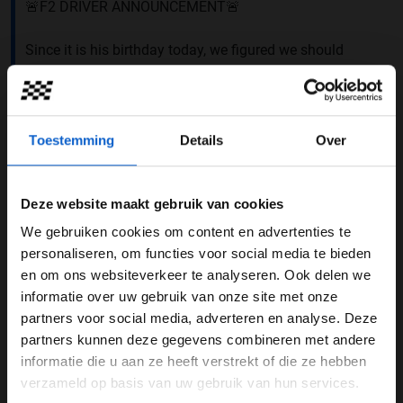
🚨F2 DRIVER ANNOUNCEMENT🚨
Since it is his birthday today, we figured we should
make it one to remember.
On his 22nd birthday, we are excited to announce the
signing of 🇳🇱 Richard Verschoor for the 2023 FIA F2
Toestemming
Details
Over
Championship.
Press release 📃 :
https://t.co/9ugCjRrBDN
Deze website maakt gebruik van cookies
pic.twitter.com/OxZWnCjCFO
We gebruiken cookies om content en advertenties te
WELKOM BIJ GRAND PRIX RADIO
personaliseren, om functies voor social media te bieden
— Van Amersfoort Racing (@VARmotorsport)
December
en om ons websiteverkeer te analyseren. Ook delen we
16, 2022
informatie over uw gebruik van onze site met onze
Ben je 24 jaar of ouder?
Verjaardagscadeau
partners voor social media, adverteren en analyse. Deze
Pas je advertentie instellingen aan en klik hieronder om
partners kunnen deze gegevens combineren met andere
“Ik ben heel blij dat ik aankomend seizoen weer op de
door te gaan naar de website!
informatie die u aan ze heeft verstrekt of die ze hebben
grid
sta. Het is best speciaal dat dit naar buiten wordt
verzameld op basis van uw gebruik van hun services.
Advertentie instellingen
gebracht op mijn verjaardag.” Dat liet Verschoor weten