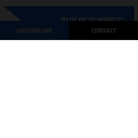
BLIJF OP DE HOOGTE!
SCHRIJF JE IN VOOR ONZE NIEUWSBRIEF
LUISTER LIVE
CONTACT
AANMELDEN