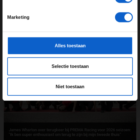
24 JAAR OF OUDER
Marketing
*Raadpleeg ons
privacybeleid
voor meer informatie over
gegevensgebruik en -bescherming.
Alles toestaan
Geen maat op Richard Verschoor: Nederlander pakt dominante zege
in F2-sprintrace Qatar
Selectie toestaan
15-10-2025
Niet toestaan
James Wharton over terugkeer bij PREMA Racing voor 2026 seizoen:
"Ik ben super enthousiast om terug te zijn bij mijn tweede thuis"