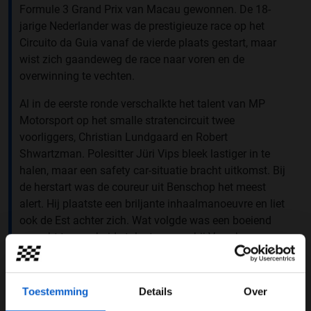
Formule 3 Grand Prix van Macau gewonnen. De 18-
jarige Nederlander was de prestigieuze race op het
Circuito da Guia vanaf de vierde plaats gestart, maar
wist zich gaandeweg de race naar voren en de
overwinning te vechten.
Al in de eerste ronde verschalkte het talent van MP
Motorsport op het smalle stratencircuit twee
voorliggers, Christian Lundgaard en Robert
Shwartzman. Polesitter Jüri Vips bleek lastiger in te
halen, maar een safety car-situatie bracht uitkomst. Bij
de herstart was de coureur uit Benschop het meest
alert. Hij plaatste een briljante inhaalmanoeuvre en liet
ook de Est achter zich. Wat volgde was een boeiend
gevecht tussen beide talenten, waarbij Verschoor
uiteindelijk aan het langste eind trok.
VERSCHOOR WINS!
Toestemming
Details
Over
From P4 on the grid, the Dutchman takes the ultimate