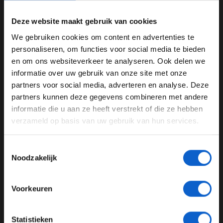
prize in Macau!
#F3
#MacauGP
🇲🇴
#FIAF3WorldCup
Deze website maakt gebruik van cookies
pic.twitter.com/AXtqTvNCrk
We gebruiken cookies om content en advertenties te
— Formula 3 (@FIAFormula3)
November 17, 2019
WELKOM BIJ GRAND PRIX RADIO
personaliseren, om functies voor social media te bieden
en om ons websiteverkeer te analyseren. Ook delen we
De voormalig Red Bull-junior is de eerste Nederlander
informatie over uw gebruik van onze site met onze
die de Grand Prix van Macau op zijn naam schrijft. Hij
Ben je 24 jaar of ouder?
partners voor social media, adverteren en analyse. Deze
schaart zich in een imposante lijst van coureurs die ooit
Pas je advertentie instellingen aan en klik hieronder om
partners kunnen deze gegevens combineren met andere
deze race wonnen: onder andere Ayrton Senna, Michael
door te gaan naar de website!
informatie die u aan ze heeft verstrekt of die ze hebben
Schumacher en David Coulthard gingen hem voor.
verzameld op basis van uw gebruik van hun services.
Advertentie instellingen
Toon alle alcoholische drankenadvertenties (18+)
Toestemmingsselectie
Richard Verschoor
GP Macau
Formule 3
Toon alle kansspelenadvertenties (24+)
Noodzakelijk
Meer informatie?
GERELATEERDE UPDATES
Voorkeuren
29-11-2025
JONGER DAN 24
Statistieken