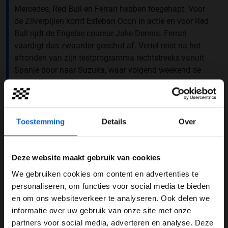
Mercedes, Red Bull en Ferrari hebben toegehapt. Voor
de Zilverpijlen komt Esteban Ocon in actie en voor Red
Bull rijdt de Engelse coureur Jake Dennis. Ferrari
vaardigt dus zwaarder geschut af. Vettel reist na het
afronden van zijn testprogramma rechtstreeks vanuit
Spanje door naar Suzuka, waar volgend weekend de
Grand Prix van Japan op het programma staat.
Toestemming
Details
Over
Sebastian Vettel
Pirelli
Scuderia Ferrari
Bandentest
Deze website maakt gebruik van cookies
GERELATEERDE UPDATES
We gebruiken cookies om content en advertenties te
WELKOM BIJ GRAND PRIX RADIO
personaliseren, om functies voor social media te bieden
04-01-2026
en om ons websiteverkeer te analyseren. Ook delen we
PREMIUM UPDATE
informatie over uw gebruik van onze site met onze
Ben je 24 jaar of ouder?
partners voor social media, adverteren en analyse. Deze