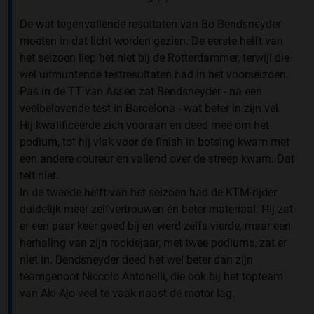
De wat tegenvallende resultaten van Bo Bendsneyder
moeten in dat licht worden gezien. De eerste helft van
het seizoen liep het niet bij de Rotterdammer, terwijl die
wel uitmuntende testresultaten had in het voorseizoen.
Pas in de TT van Assen zat Bendsneyder - na een
veelbelovende test in Barcelona - wat beter in zijn vel.
Hij kwalificeerde zich vooraan en deed mee om het
podium, tot hij vlak voor de finish in botsing kwam met
een andere coureur en vallend over de streep kwam. Dat
telt niet.
In de tweede helft van het seizoen had de KTM-rijder
duidelijk meer zelfvertrouwen én beter materiaal. Hij zat
er een paar keer goed bij en werd zelfs vierde, maar een
herhaling van zijn rookiejaar, met twee podiums, zat er
niet in. Bendsneyder deed het wel beter dan zijn
teamgenoot Niccolo Antonelli, die ook bij het topteam
van Aki Ajo veel te vaak naast de motor lag.