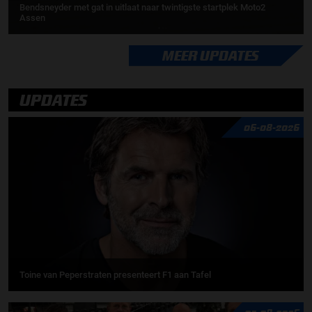
Bendsneyder met gat in uitlaat naar twintigste startplek Moto2
Assen
MEER UPDATES
UPDATES
06-08-2026
Toine van Peperstraten presenteert F1 aan Tafel