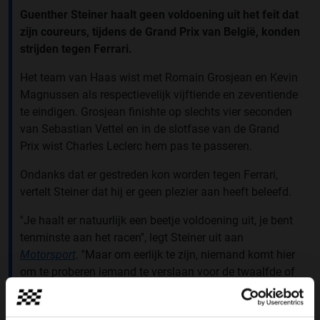
Guenther Steiner haalt geen voldoening uit het feit dat
zijn coureurs, tijdens de Grand Prix van België, konden
strijden tegen Ferrari.
Het team van Haas wist met Romain Grosjean en Kevin
Magnussen als respectievelijk vijftiende en zeventiende
te eindigen. Grosjean finishte op slechts vier seconden
van Sebastian Vettel en in de slotfase van de Grand
Prix wist Charles Leclerc hem pas te passeren.
Ondanks dat er gestreden kon worden tegen Ferrari,
vertelt Steiner dat hij er geen plezier aan heeft beleefd.
''Je haalt er natuurlijk een beetje voldoening uit, je bent
tenminste aan het racen'', legt Steiner uit aan
Motorsport
. ''Maar om eerlijk te zijn, niemand komt hier
om te proberen iemand te verslaan voor de twaalfde of
dertiende positie. Daarvoor kom je hier niet.''
''Als je er op zondag bent en tegen iemand racet, voel je