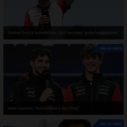
Esteban Ocon is tevreden over 2025 met Haas: "echte hoogtepunten"
06-12-2025
Haas-coureurs: “Veel snelheid in Abu Dhabi”
05-12-2025