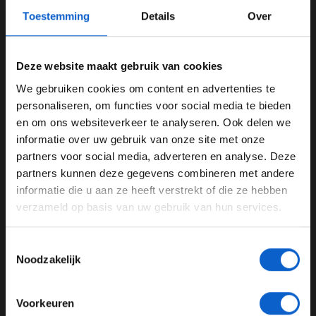
er opgewonden over, maar als je erover nadenkt doe je
Toestemming
Details
Over
iets wat niet erg bevredigend is. Iemand racen waar het
ook op dit moment niet lekker gaat, daar haal ik geen
voldoening uit.''
Deze website maakt gebruik van cookies
We gebruiken cookies om content en advertenties te
Tijdens de race in België werd het pijnlijk duidelijk dat
WELKOM BIJ GRAND PRIX RADIO
personaliseren, om functies voor social media te bieden
de Ferrari-motor snelheid tekort kwam. Voor de Grand
en om ons websiteverkeer te analyseren. Ook delen we
Prix van Italië voorspelt Steiner dat het een grote
informatie over uw gebruik van onze site met onze
uitdaging voor zijn team wordt.
Ben je 24 jaar of ouder?
partners voor social media, adverteren en analyse. Deze
Pas je advertentie instellingen aan en klik hieronder om
''Monza zal zeker een grote uitdaging worden. We gaan
partners kunnen deze gegevens combineren met andere
door te gaan naar de website!
gewoon het hele weekend ons best doen om het beste
informatie die u aan ze heeft verstrekt of die ze hebben
uit alles te halen wat we hebben. Dat is wat we moeten
verzameld op basis van uw gebruik van hun services.
Advertentie instellingen
doen in deze positie'', besluit Steiner.
Toon alle alcoholische drankenadvertenties (18+)
Toestemmingsselectie
Toon alle kansspelenadvertenties (24+)
Noodzakelijk
Meer informatie?
Haas F1 Team
guenther steiner
Voorkeuren
Grand Prix België