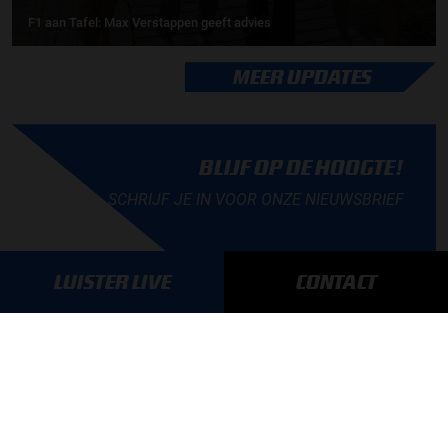
F1 aan Tafel: Max Verstappen geeft advies
MEER UPDATES
BLIJF OP DE HOOGTE!
SCHRIJF JE IN VOOR ONZE NIEUWSBRIEF
LUISTER LIVE
CONTACT
AANMELDEN