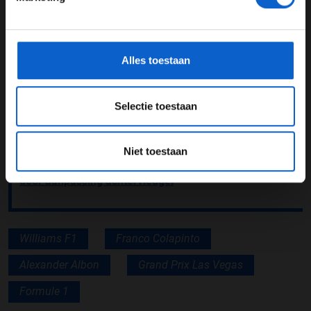
kunnen scoren om het team en de mechanics te
*Raadpleeg ons
privacybeleid
voor meer informatie over
belonen voor al hun harde werk. Het mocht helaas niet
gegevensgebruik en -bescherming.
zo zijn. Hopelijk komen we sterker terug in Qatar.''
Alles toestaan
Lees ook:
Kick Sauber-coureurs teleurgesteld na
wederom puntloos weekend in Las Vegas
Selectie toestaan
Lees ook:
Alpine-coureurs positief na Grand Prix van
Las Vegas, ondanks teleurstellend resultaat
Niet toestaan
Lees ook:
Norris: Mindere prestatie in Las Vegas niet
door aanpassing achtervleugel
Williams F1
Franco Colapinto
Alexander Albon
Grand Prix Las Vegas
Formule 1