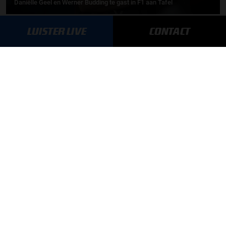
Daniëlle Geel en Werner Budding te gast in F1 aan Tafel
MEER UPDATES
LUISTER LIVE
CONTACT
BLIJF OP DE HOOGTE!
SCHRIJF JE IN VOOR ONZE NIEUWSBRIEF
AANMELDEN