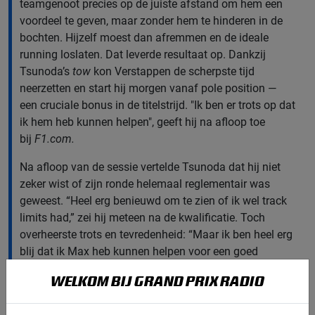
teamgenoot precies op de juiste afstand om hem een
voordeel te geven, maar zonder hem te hinderen in de
bochten. Hijzelf moest dan afremmen en de ideale
running loslaten. Dat leverde resultaat op. Dankzij
Tsunoda’s
tow
kon Verstappen de scherpste tijd
neerzetten en start hij morgen vanaf pole position —
een cruciale bonus in de titelstrijd. "Ik ben er trots op dat
ik hem heb kunnen helpen", geeft hij na afloop toe
bij
F1.com.
Na afloop van de sessie vertelde Tsunoda dat hij niet
zeker wist of zijn ronde helemaal reglementair was
geweest. “Heel erg benieuwd om te zien of ik wel track
limits had,” zei hij meteen na de kwalificatie. Toch
overheerste trots en tevredenheid: “Maar ik ben heel erg
blij dat ik Max heb kunnen helpen voor een goed
resultaat. Ik ben er trots op dat ik hem heb kunnen
WELKOM BIJ GRAND PRIX RADIO
helpen.”