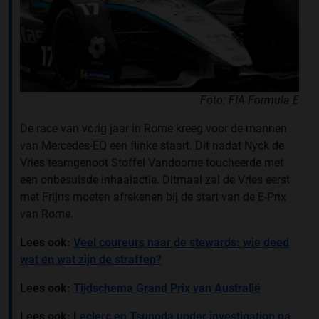
Foto: FIA Formula E
De race van vorig jaar in Rome kreeg voor de mannen
van Mercedes-EQ een flinke staart. Dit nadat Nyck de
Vries teamgenoot Stoffel Vandoorne toucheerde met
een onbesuisde inhaalactie. Ditmaal zal de Vries eerst
met Frijns moeten afrekenen bij de start van de E-Prix
van Rome.
Lees ook:
Veel coureurs naar de stewards: wie deed
wat en wat zijn de straffen?
Lees ook:
Tijdschema Grand Prix van Australië
Lees ook:
Leclerc en Tsunoda under investigation na