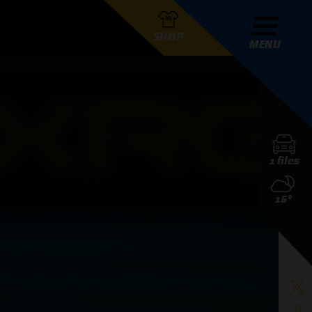
SHOP
MENU
R GRAND PRIX RADIO
1 files
DERS
16°
D PRIX RADIO TEAM
D PRIX RADIO ACTIES