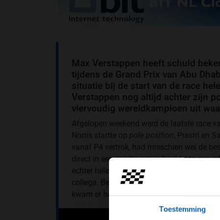
Max Verstappen heeft schuld beken
tijdens de Grand Prix van Abu Dhabi
situatie bij de start van de race he
Verstappen nog altijd achter zijn po
viervoudig wereldkampioen uit wa
Afgelopen weekend werd de laatste race v
Norris startte op
pole position
, Piastri en 
vanaf P4 vertrok, had misschien wel de best
direct in een positie om in bocht één een in
echter helemaal fout. Verstappen leek door 
collega. Beide mannen spinden als gevolg. P
kwam er beter vanaf met P11.
Toestemming