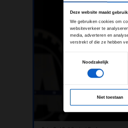
Pas je adv
Deze website maakt gebruik
We gebruiken cookies om cont
websiteverkeer te analyseren
media, adverteren en analys
verstrekt of die ze hebben v
Toestemmingsselectie
Noodzakelijk
*Raadpl
Niet toestaan