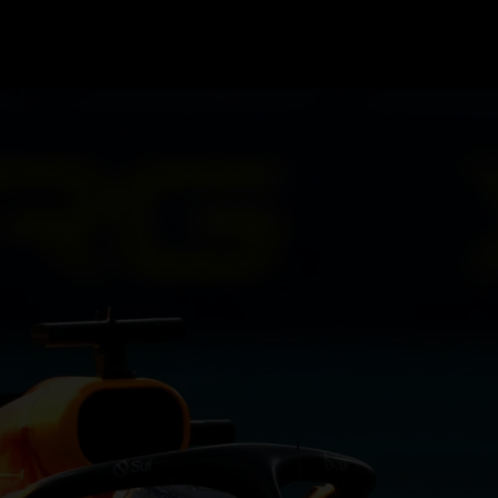
GRAND PRIX UPDATES
OVE
F1 UPDATES
FOUN
F1 KWALIFICATIES
GRAN
F1 RACES
GRAN
F1 KALENDER
F1 COUREURS KAMPIOENSCHAP