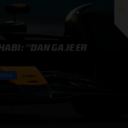
ABI: ''DAN GA JE ER
Circuit