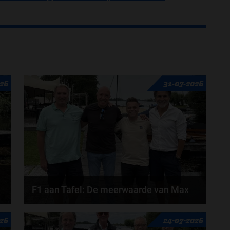
26
31-07-2026
F1 aan Tafel: De meerwaarde van Max
Geen enkele sensor kan wat Max Verstappen voelt,
026
24-07-2026
Formule 1-CEO Stefano Domenicali zorgt voor...