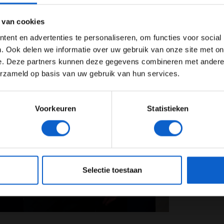
ertentie instellingen aan en klik hieronder om door te gaan naar 
 van cookies
Advertentie instellingen
ent en advertenties te personaliseren, om functies voor social
Toon alle alcoholische drankenadvertenties (18+)
. Ook delen we informatie over uw gebruik van onze site met on
e. Deze partners kunnen deze gegevens combineren met andere i
Toon alle kansspelenadvertenties (24+)
erzameld op basis van uw gebruik van hun services.
Meer informatie?
Voorkeuren
Statistieken
JONGER DAN 24
24 JAAR OF OUDER
eeg ons
privacybeleid
voor meer informatie over gegevensgebruik en -bes
Selectie toestaan