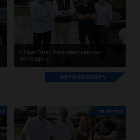
door
de redactie van Grand Prix Radio
F1 aan Tafel: Veranderingen voor
Verstappen
Veranderingen aanstaande voor Max Verstappen en
MEER UPDATES
Red Bull. McLaren en Aston Martin komen met
grote...
door
de redactie van Grand Prix Radio
26
03-08-2026