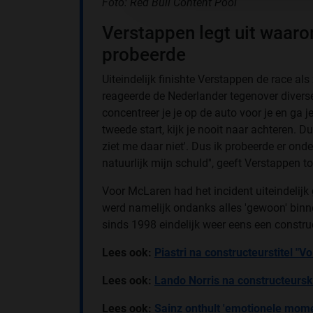
Foto: Red Bull Content Pool
Verstappen legt uit waarom
probeerde
Uiteindelijk finishte Verstappen de race als
reageerde de Nederlander tegenover diverse me
concentreer je je op de auto voor je en ga je
tweede start, kijk je nooit naar achteren. Dus
ziet me daar niet'. Dus ik probeerde er ond
natuurlijk mijn schuld'', geeft Verstappen t
Voor McLaren had het incident uiteindelij
werd namelijk ondanks alles 'gewoon' binn
sinds 1998 eindelijk weer eens een construc
Lees ook:
Piastri na constructeurstitel "
Lees ook:
Lando Norris na constructeursk
Lees ook:
Sainz onthult 'emotionele mom