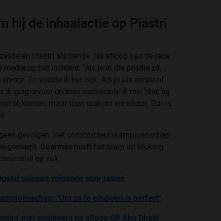
 hij de inhaalactie op Piastri
 zesde en Piastri als tiende. Na afloop van de race
dia op het incident: ''Als je in die positie zit,
 ervoor. Zo voelde ik het ook. Als je als eerste of
 ik ging ervoor en toen realiseerde ik me, 'shit, hij
eruit te komen, maar toen raakten we elkaar. Dat is
oe
.
k geen gevolgen. Het constructeurskampioenschap
engesleept. Daarmee heeft het team uit Woking
teurstitel op zak.
Volgend seizoen volgende stap zetten"
ampioenschap: "Om zo te eindigen is perfect"
enten' met engineers na afloop GP Abu Dhabi