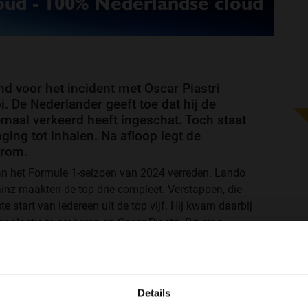
d voor het incident met Oscar Piastri
. De Nederlander geeft toe dat hij de
lemaal verkeerd heeft ingeschat. Toch staat
ging tot inhalen. Na afloop legt de
arom.
an het Formule 1-seizoen van 2024 verreden. Lando
Sainz maakten de top drie compleet. Verstappen, die
e start van iedereen uit de top vijf. Hij kwam daarbij
haalactie te proberen op Oscar Piastri. Dit ging
te schieten en raakte daarbij zijn Australische
iastri lag na afloop stijf achteraan, Verstappen
WELKOM BIJ GRAND PRIX RADIO
Details
Ben je 24 jaar of ouder?