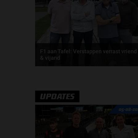
door
de redactie van Grand Prix Radio
F1 aan Tafel: Verstappen verrast vriend
& vijand
Max Verstappen verrast zichzelf. De opmerkelijke
straffen en blauwe vlaggen. En Maleisië is terug...
door
de redactie van Grand Prix Radio
UPDATES
05-08-20