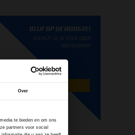
BLIJF OP DE HOOGTE!
SCHRIJF JE IN VOOR ONZE
NIEUWSBRIEF
AANMELDEN
Over
de website!
 media te bieden en om ons
ze partners voor social
nformatie die u aan ze heeft