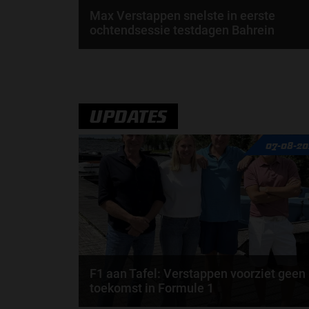
Max Verstappen snelste in eerste
ochtendsessie testdagen Bahrein
Max Verstappen heeft de ochtendsessie van de
eerste testdag in Bahrein als snelste afgesloten...
door
Amber Buwalda
UPDATES
07-08-20
F1 aan Tafel: Verstappen voorziet geen
toekomst in Formule 1