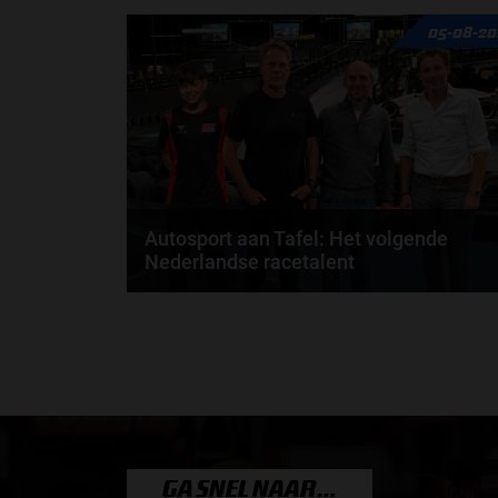
Max Verstappen wil géén Formule 1-team, de FIA e
05-08-20
de motorfabrikanten zaten niet op één lijn en...
door
de redactie van Grand Prix Radio
Autosport aan Tafel: Het volgende
Nederlandse racetalent
Hoe klim je naar te top in de racewereld? Wat is er
nodig om alles uit je carrière te halen? En hoe...
door
de redactie van Grand Prix Radio
GA SNEL NAAR…