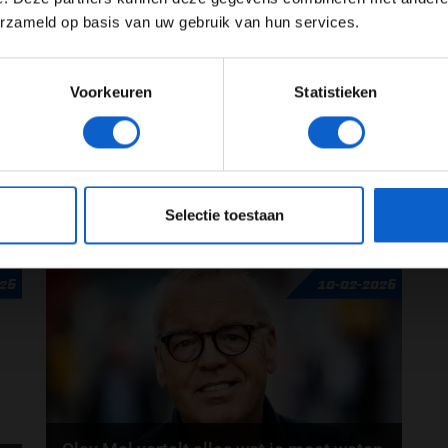
Toon alle kansspelenadvertenties (24+)
26
17-02-2026
erzameld op basis van uw gebruik van hun services.
Meer informatie?
Voorkeuren
Statistieken
JONGER DAN 24
24 JAAR OF OUDER
eeg ons
privacybeleid
voor meer informatie over gegevensgebruik en -bes
Formule E sneller dan Formule 1? "Dat
Selectie toestaan
zou een blamage zijn"
Volgens voormalig Formule E-kampioen Lucas di
026
10-02-2026
n
Grassi zijn Formule E-auto’s binnen een paar jaar
op...
door
Björn Smit