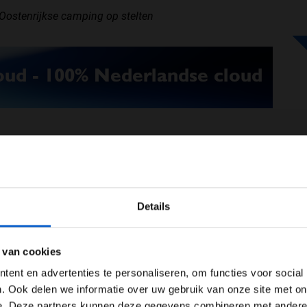
Oostenrijkse camping op stelten
l een kijkje op de Oranje-camping in Spielberg.
Nederlandse fans een mooi feestje van.
WELKOM BIJ GRAND PRIX RADIO
9L-95AY
Details
Ben je 24 jaar of ouder?
ertentie instellingen aan en klik hieronder om door te gaan naar 
 van cookies
Advertentie instellingen
ent en advertenties te personaliseren, om functies voor social
Toon alle alcoholische drankenadvertenties (18+)
. Ook delen we informatie over uw gebruik van onze site met on
e. Deze partners kunnen deze gegevens combineren met andere i