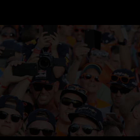
GRAND PRIX UPDATES
OVE
F1 UPDATES
FOUN
F1 KWALIFICATIES
GRAN
F1 RACES
GRAN
F1 KALENDER
F1 COUREURS KAMPIOENSCHAP