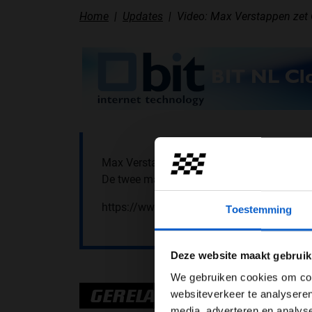
Home
Updates
Video: Max Verstappen zet 
Max Verstappen nam vanmiddag met Olav Mo
De twee maakten er samen met honderden 
https://www.youtube.com/watch?v=Mgfd
Toestemming
Pas je adv
Deze website maakt gebruik
We gebruiken cookies om cont
GERELATEERDE UPDATES
websiteverkeer te analyseren
media, adverteren en analys