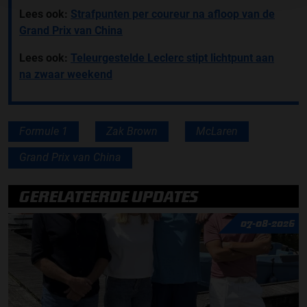
Lees ook:
Strafpunten per coureur na afloop van de
Grand Prix van China
Lees ook:
Teleurgestelde Leclerc stipt lichtpunt aan
na zwaar weekend
Formule 1
Zak Brown
McLaren
Grand Prix van China
GERELATEERDE UPDATES
07-08-2026