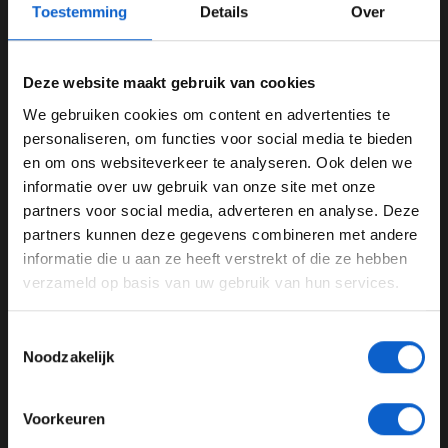
Toestemming
Details
Over
Deze website maakt gebruik van cookies
We gebruiken cookies om content en advertenties te
WELKOM BIJ GRAND PRIX RADIO
personaliseren, om functies voor social media te bieden
en om ons websiteverkeer te analyseren. Ook delen we
Foto: McLaren Racing Media Centre
informatie over uw gebruik van onze site met onze
Ben je 24 jaar of ouder?
partners voor social media, adverteren en analyse. Deze
Brown wijst gevaarlijkste
Pas je advertentie instellingen aan en klik hieronder om
partners kunnen deze gegevens combineren met andere
constructeur aan voor McLaren
door te gaan naar de website!
informatie die u aan ze heeft verstrekt of die ze hebben
Waar McLaren overduidelijk de beste wagen heeft, zijn
verzameld op basis van uw gebruik van hun services.
Advertentie instellingen
ze allesbehalve consistent. Zo eindigde het team in
Toon alle alcoholische drankenadvertenties (18+)
Australië op plek één en plek negen. In China won
Toestemmingsselectie
Toon alle kansspelenadvertenties (24+)
Piastri de sprintrace, waar Norris juist weer tegenviel
Noodzakelijk
met plek acht. In de hoofdrace was er weliswaar sprake
Meer informatie?
van een één-twee finish, maar toch liep het team tegen
Voorkeuren
remproblemen aan bij de auto van Norris. Brown waakt