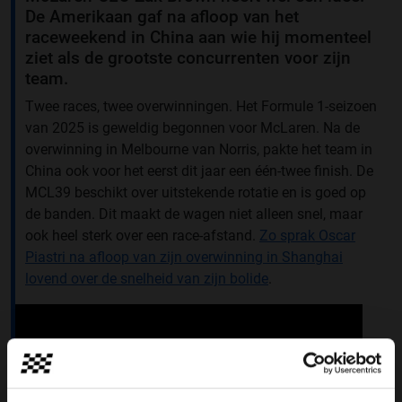
De Amerikaan gaf na afloop van het
raceweekend in China aan wie hij momenteel
ziet als de grootste concurrenten voor zijn
team.
Twee races, twee overwinningen. Het Formule 1-seizoen
van 2025 is geweldig begonnen voor McLaren. Na de
overwinning in Melbourne van Norris, pakte het team in
China ook voor het eerst dit jaar een één-twee finish. De
MCL39 beschikt over uitstekende rotatie en is goed op
de banden. Dit maakt de wagen niet alleen snel, maar
ook heel sterk over een race-afstand.
Zo sprak Oscar
Piastri na afloop van zijn overwinning in Shanghai
lovend over de snelheid van zijn bolide
.