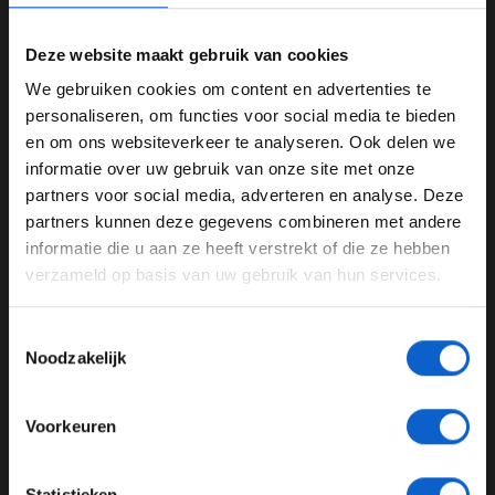
Deze website maakt gebruik van cookies
We gebruiken cookies om content en advertenties te
WELKOM BIJ GRAND PRIX RADIO
personaliseren, om functies voor social media te bieden
en om ons websiteverkeer te analyseren. Ook delen we
informatie over uw gebruik van onze site met onze
Ben je 24 jaar of ouder?
partners voor social media, adverteren en analyse. Deze
Pas je advertentie instellingen aan en klik hieronder om
partners kunnen deze gegevens combineren met andere
door te gaan naar de website!
informatie die u aan ze heeft verstrekt of die ze hebben
verzameld op basis van uw gebruik van hun services.
Advertentie instellingen
Toon alle alcoholische drankenadvertenties (18+)
Toestemmingsselectie
Dit bericht op Instagram bekijken
Toon alle kansspelenadvertenties (24+)
Noodzakelijk
Meer informatie?
Voorkeuren
JONGER DAN 24
Statistieken