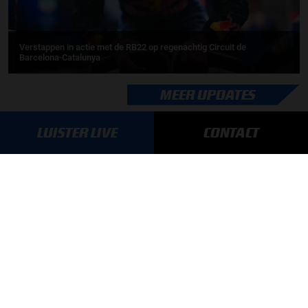
Verstappen in actie met de RB22 op regenachtig Circuit de
Barcelona-Catalunya
MEER UPDATES
LUISTER LIVE
CONTACT
UPDATES
06-08-2026