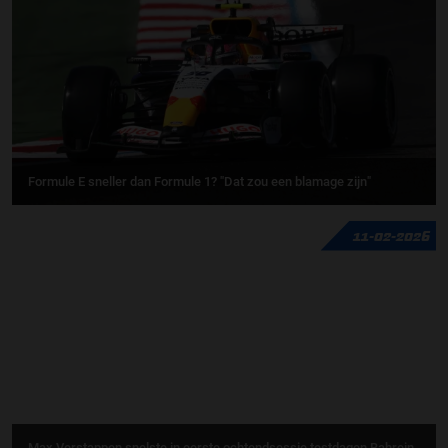
Formule E sneller dan Formule 1? "Dat zou een blamage zijn"
11-02-2026
Max Verstappen snelste in eerste ochtendsessie testdagen Bahrein