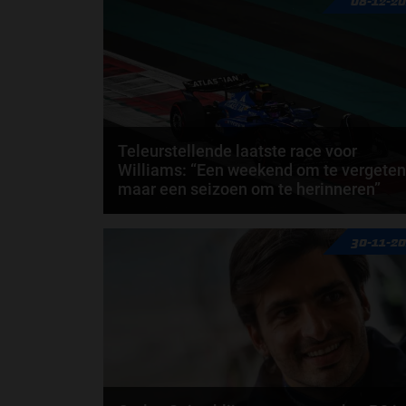
08-12-2
Teleurstellende laatste race voor
Williams: “Een weekend om te vergeten
maar een seizoen om te herinneren”
Een einde van het seizoen dat Williams liever anders
30-11-2
had gezien. Beide coureurs scoren geen punten...
door
Fenna van Loon