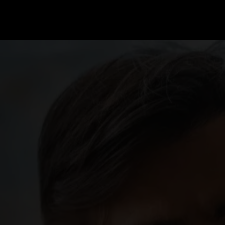
GRAND PRIX UPDATES
OVE
F1 UPDATES
FOUN
F1 KWALIFICATIES
GRAN
F1 RACES
GRAN
F1 KALENDER
F1 COUREURS KAMPIOENSCHAP