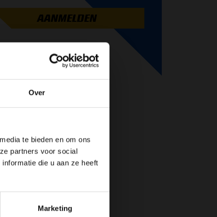
AANMELDEN
Over
de website!
 media te bieden en om ons
ze partners voor social
nformatie die u aan ze heeft
Marketing