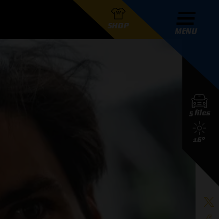
SHOP
MENU
R GRAND PRIX RADIO
5 files
DERS
16°
D PRIX RADIO TEAM
D PRIX RADIO ACTIES