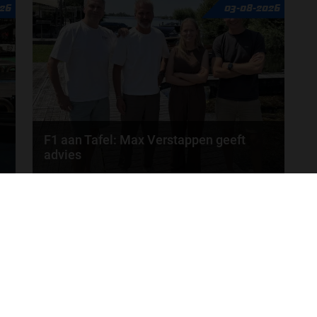
26
03-08-2026
Verschuur schuiven aan in de nieuwe F1 aan Tafel.
Iedere...
door
Tim Koenders
F1 aan Tafel: Max Verstappen geeft
advies
Max Verstappen adviseert Red Bull. Gaat George
MEER UPDATES
Russell weg bij Mercedes? En moet de budgetcap...
door
de redactie van Grand Prix Radio
ONLINE RADIO LUISTEREN