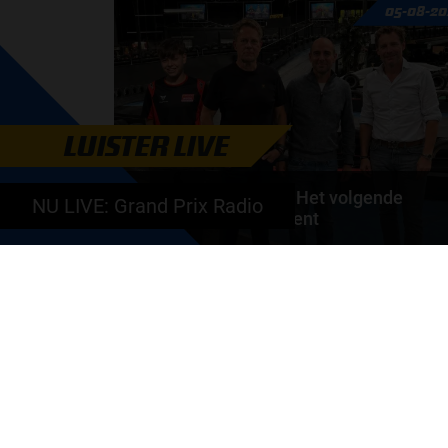
05-08-20
de motorfabrikanten zaten niet op één lijn en...
door
de redactie van Grand Prix Radio
LUISTER LIVE
Autosport aan Tafel: Het volgende
NU LIVE: Grand Prix Radio
Nederlandse racetalent
Hoe klim je naar te top in de racewereld? Wat is er
nodig om alles uit je carrière te halen? En hoe...
door
de redactie van Grand Prix Radio
GA SNEL NAAR…