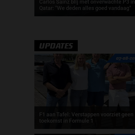
Carlos Sainz blij met onverwachte P3 in
Qatar: "We deden alles goed vandaag"
Een glunderende Carlos Sainz staat voor de camera
in parc fermé. Met zijn Williams behaalt de...
door
Noah Baas
UPDATES
07-08-20
F1 aan Tafel: Verstappen voorziet geen
toekomst in Formule 1
Max Verstappen wil géén Formule 1-team, de FIA e