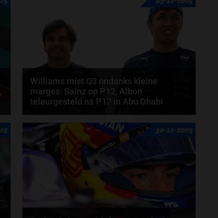
025
07-12-2025
Williams mist Q3 ondanks kleine
,
marges: Sainz op P12, Albon
teleurgesteld na P17 in Abu Dhabi
Voor Williams verliep de kwalificatie voor de Grand
025
30-11-2025
Prix van Abu Dhabi niet zoals gehoopt. Waar het...
door
Shakyra van den Heuvel