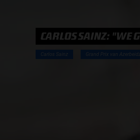
PODCASTS
CARLOS SAINZ: "WE
HOE TE BELUISTEREN?
Carlos Sainz
Grand Prix van Azerbeid
PODCAST PRESENTATOREN
PODCAST F1 AAN TAFEL
PODCAST AUTOSPORT AAN TAFEL