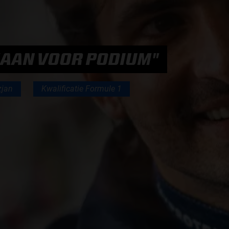
F1 TEAMS KAMPIOENSCHAP
MAX VERSTAPPEN
 GAAN VOOR PODIUM"
RACE GEMIST
zjan
Kwalificatie Formule 1
AANMELDEN NIEUWSBRIEF
NEEM CONTACT OP