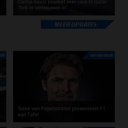
Carlos Sainz positief over race in Qatar:
"heb er vertrouwen in"
Het team van Williams weet een sterke sprintrace
MEER UPDATES
neer te zetten. De kwalificatie gaat echter minder...
door
Elvira Kieboom
26
06-08-2026
Toine van Peperstraten presenteert F1
aan Tafel
n
Rob van Someren, Beitske Visser en Frans