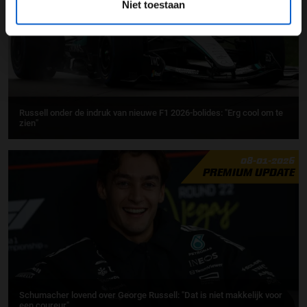
Niet toestaan
Russell onder de indruk van nieuwe F1 2026-bolides: "Erg cool om te
zien"
08-01-2026
PREMIUM UPDATE
Schumacher lovend over George Russell: "Dat is niet makkelijk voor
een coureur"