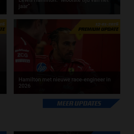
jaar”
Het Formule 1-seizoen van 2026 staat op het punt
026
17-01-2026
van beginnen, volgens Lewis Hamilton is dat de...
TE
PREMIUM UPDATE
door
Tim Koenders
Hamilton met nieuwe race-engineer in
2026
Lewis Hamilton krijgt in 2026 een nieuwe race-
MEER UPDATES
engineer. Over de boordradio zal er komend seizoen
een...
door
Tim Koenders