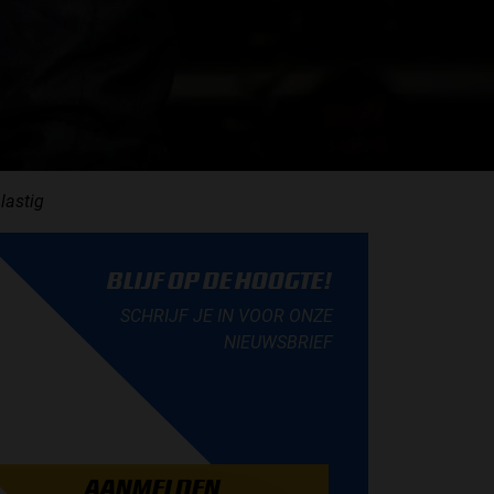
lastig
BLIJF OP DE HOOGTE!
SCHRIJF JE IN VOOR ONZE
NIEUWSBRIEF
AANMELDEN