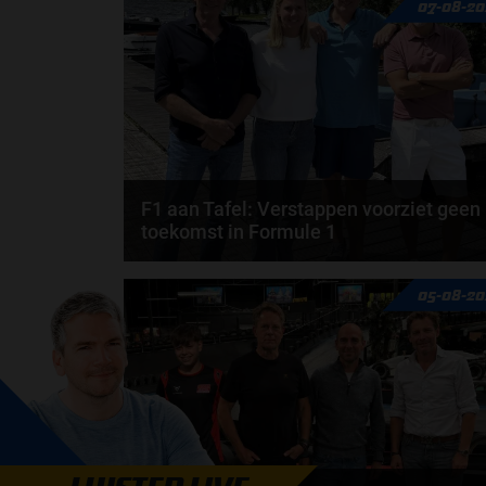
07-08-20
F1 aan Tafel: Verstappen voorziet geen
toekomst in Formule 1
Max Verstappen wil géén Formule 1-team, de FIA e
05-08-20
de motorfabrikanten zaten niet op één lijn en...
door
de redactie van Grand Prix Radio