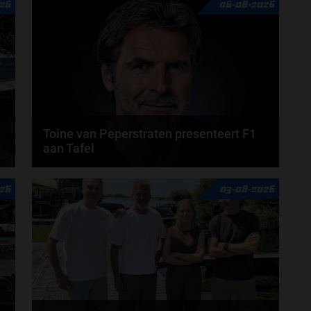
26
06-08-2026
Toine van Peperstraten presenteert F1
aan Tafel
n
Rob van Someren, Beitske Visser en Frans
26
03-08-2026
Verschuur schuiven aan in de nieuwe F1 aan Tafel.
Iedere...
door
Tim Koenders