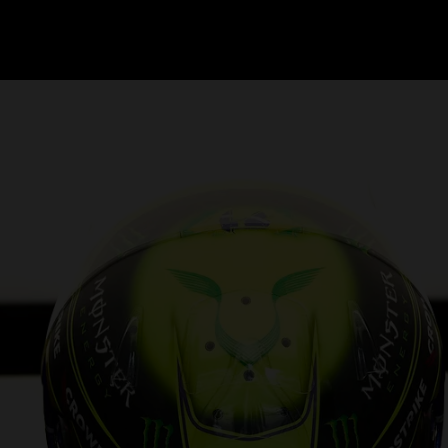
GRAND PRIX UPDATES
OVE
F1 UPDATES
FOUN
F1 KWALIFICATIES
GRAN
F1 RACES
GRAN
F1 KALENDER
F1 COUREURS KAMPIOENSCHAP