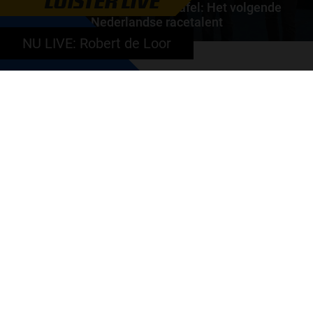
LUISTER LIVE
Autosport aan Tafel: Het volgende
Nederlandse racetalent
NU LIVE: Robert de Loor
Hoe klim je naar te top in de racewereld? Wat is er
nodig om alles uit je carrière te halen? En hoe...
door
de redactie van Grand Prix Radio
GA SNEL NAAR…
Max Verstappen nieuws
Grand Prix Kwalificaties
Grand Prix Races
Grand Prix Kalender
Aanmelden nieuwsbrief