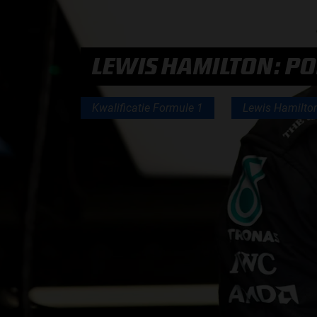
PODCASTS
LEWIS HAMILTON: P
HOE TE BELUISTEREN?
Kwalificatie Formule 1
Lewis Hamilto
PODCAST PRESENTATOREN
PODCAST F1 AAN TAFEL
PODCAST AUTOSPORT AAN TAFEL