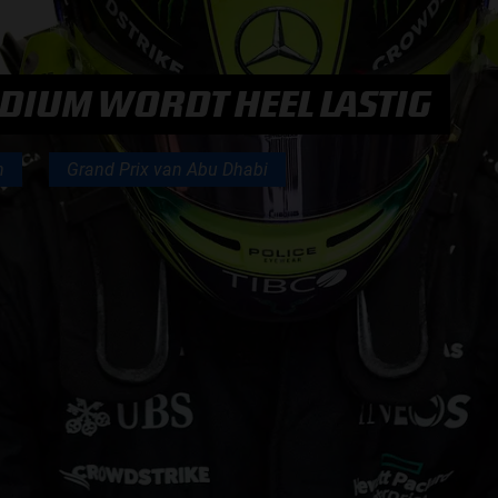
F1 TEAMS KAMPIOENSCHAP
MAX VERSTAPPEN
ODIUM WORDT HEEL LASTIG
RACE GEMIST
n
Grand Prix van Abu Dhabi
AANMELDEN NIEUWSBRIEF
NEEM CONTACT OP