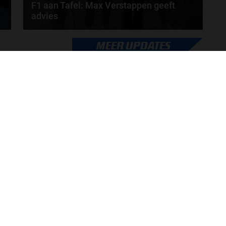
F1 aan Tafel: Max Verstappen geeft
advies
Max Verstappen adviseert Red Bull. Gaat George
MEER UPDATES
Russell weg bij Mercedes? En moet de budgetcap...
door
de redactie van Grand Prix Radio
ONLINE RADIO LUISTEREN
Luisteren naar Grand Prix Radio
Ov
Luisteren naar Grand Prix Classics
Fo
Luisteren naar Grand Prix Dance
Ac
Hoe te beluisteren?