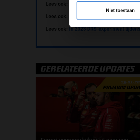
*Raadpl
Lees ook:
Max Verstappen pakt pole in R
Niet toestaan
Lees ook:
Liam Lawson wint strategische 
Lees ook:
In 2023 DRS-experiment tijdens
GERELATEERDE UPDATES
25-01-2
PREMIUM UPDA
Ferrari-coureurs kijken uit naar een