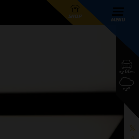
SHOP
MENU
R GRAND PRIX RADIO
17 files
DERS
27°
D PRIX RADIO TEAM
D PRIX RADIO ACTIES