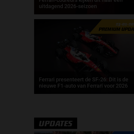
uitdagend 2026-seizoen
Lewis Hamilton rijdt in 2027 al 20 jaar in de Formule
23-01-2
1. Toch geeft de Brit aan dat 2026 misschien...
PREMIUM UPDA
door
Elvira Kieboom
Ferrari presenteert de SF-26: Dit is de
nieuwe F1-auto van Ferrari voor 2026
Ferrari is het volgende team die de auto presenteert
voor het Formule 1-seizoen van 2026. Dit is de...
door
Jarlo van der Vloed
UPDATES