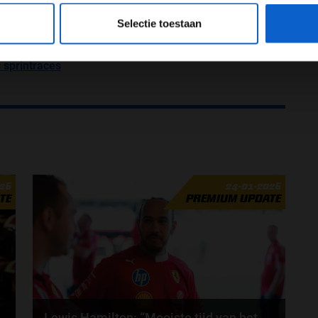
eeg ons
privacybeleid
voor meer informatie over gegevensgebruik en -bes
ed Bull-show op Yas Marina
Selectie toestaan
F2 sprintrace
 sprintraces
026
24-01-2026
TE
PREMIUM UPDATE
Lewis Hamilton: “Mooiste tijd van het