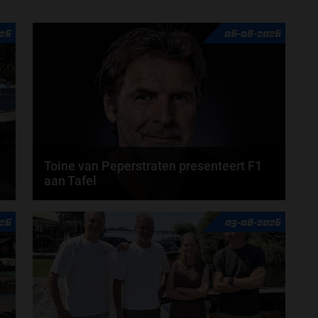
26
06-08-2026
Toine van Peperstraten presenteert F1
aan Tafel
n
Rob van Someren, Beitske Visser en Frans
26
03-08-2026
Verschuur schuiven aan in de nieuwe F1 aan Tafel.
Iedere...
door
Tim Koenders