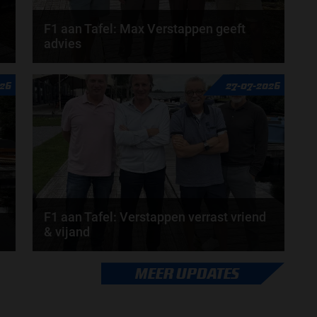
F1 aan Tafel: Max Verstappen geeft
advies
n
Max Verstappen adviseert Red Bull. Gaat George
026
27-07-2026
Russell weg bij Mercedes? En moet de budgetcap...
door
de redactie van Grand Prix Radio
F1 aan Tafel: Verstappen verrast vriend
& vijand
Max Verstappen verrast zichzelf. De opmerkelijke
MEER UPDATES
straffen en blauwe vlaggen. En Maleisië is terug...
door
de redactie van Grand Prix Radio