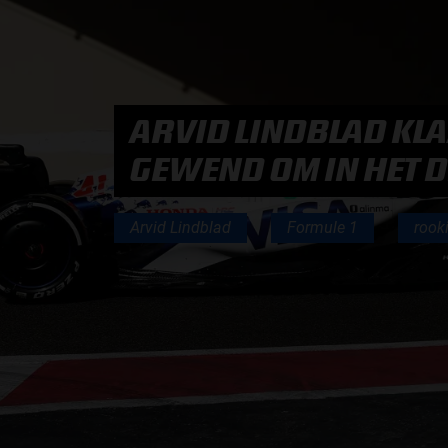
PODCASTS
ARVID LINDBLAD KLA
HOE TE BELUISTEREN?
GEWEND OM IN HET D
PODCAST PRESENTATOREN
PODCAST F1 AAN TAFEL
Arvid Lindblad
Formule 1
rook
PODCAST AUTOSPORT AAN TAFEL