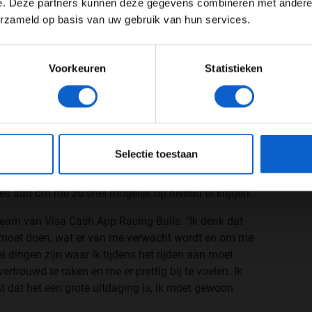
e. Deze partners kunnen deze gegevens combineren met andere i
Toon alle kansspelenadvertenties (24+)
ARB
pic.twitter.com/F4jM46FRtY
erzameld op basis van uw gebruik van hun services.
Meer informatie?
@visacashapprb)
January 3, 2026
Voorkeuren
Statistieken
eelheid werk die hij moet verzetten in de winterstop
JONGER DAN 24
24 JAAR OF OUDER
ormule 1, een jaar waarin het overigens voor alle
ten. "Er zijn veel dingen waar ik nog aan moet
eeg ons
privacybeleid
voor meer informatie over gegevensgebruik en -bes
De overstap naar de Formule 1 brengt veel
Selectie toestaan
en opzichte van de Formule 2, maar ook vanwege de
orgevoerd. Ik werk hard samen met het team in de
les aan om me zo snel mogelijk op niveau te krijgen.''
team van Visa Cash App Racing Bulls. ''Ik denk dat
ik moet doen, wat er van me verwacht wordt en om me
el dingen zijn waar ik tijdens het rijden aan moet
rtrouwd te raken en me er prettig bij te voelen. Ik
t dat het een grote uitdaging is, ik moet gewoon