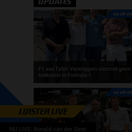
UPDATES
07-08-20
F1 aan Tafel: Verstappen voorziet geen
toekomst in Formule 1
Max Verstappen wil géén Formule 1-team, de FIA e
05-08-20
de motorfabrikanten zaten niet op één lijn en...
door
de redactie van Grand Prix Radio
LUISTER LIVE
NU LIVE: Ronald van der Geer