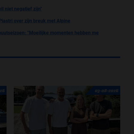
l niet negatief zijn"
Piastri over zijn breuk met Alpine
debuutseizoen: ''Moeilijke momenten hebben me
26
03-08-2026