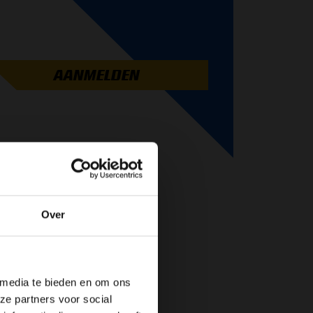
AANMELDEN
Over
de website!
 media te bieden en om ons
ze partners voor social