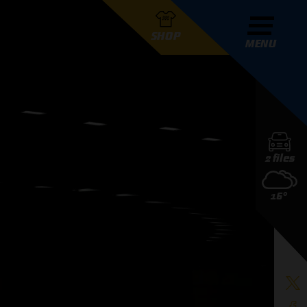
SHOP
MENU
R GRAND PRIX RADIO
2 files
DERS
16°
D PRIX RADIO TEAM
D PRIX RADIO ACTIES