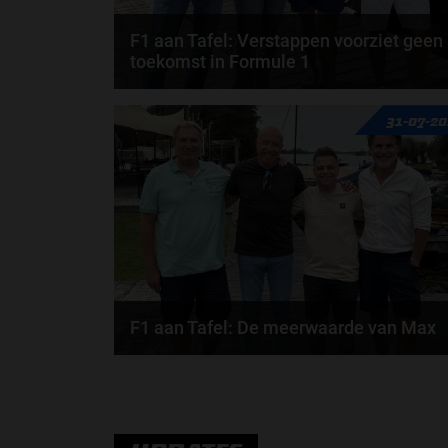
F1 aan Tafel: Verstappen voorziet geen
toekomst in Formule 1
Max Verstappen wil géén Formule 1-team, de FIA e
31-07-2
de motorfabrikanten zaten niet op één lijn en...
door
de redactie van Grand Prix Radio
F1 aan Tafel: De meerwaarde van Max
Geen enkele sensor kan wat Max Verstappen voelt,
Formule 1-CEO Stefano Domenicali zorgt voor...
door
de redactie van Grand Prix Radio