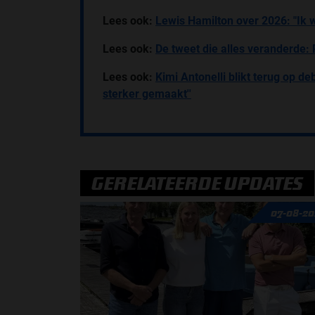
Lees ook:
Lewis Hamilton over 2026: "Ik wi
Lees ook:
De tweet die alles veranderde: 
Lees ook:
Kimi Antonelli blikt terug op 
sterker gemaakt''
GERELATEERDE UPDATES
07-08-20