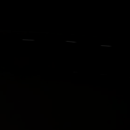
GRAND PRIX UPDATES
OVE
F1 UPDATES
FOUN
F1 KWALIFICATIES
GRAN
F1 RACES
GRAN
F1 KALENDER
F1 COUREURS KAMPIOENSCHAP