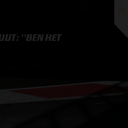
UT: ''BEN HET