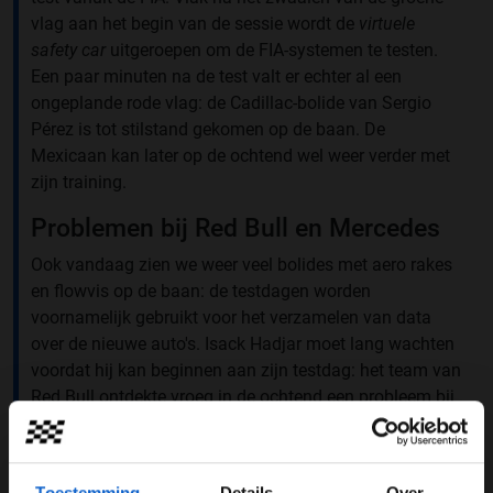
vlag aan het begin van de sessie wordt de
virtuele
safety car
uitgeroepen om de FIA-systemen te testen.
Een paar minuten na de test valt er echter al een
ongeplande rode vlag: de Cadillac-bolide van Sergio
Pérez is tot stilstand gekomen op de baan. De
Mexicaan kan later op de ochtend wel weer verder met
zijn training.
Problemen bij Red Bull en Mercedes
Ook vandaag zien we weer veel bolides met aero rakes
en flowvis op de baan: de testdagen worden
voornamelijk gebruikt voor het verzamelen van data
over de nieuwe auto's. Isack Hadjar moet lang wachten
voordat hij kan beginnen aan zijn testdag: het team van
Red Bull ontdekte vroeg in de ochtend een probleem bij
het opbouwen van de auto en wijst een 'routinematig'
probleem in de vorm van een hydraulisch lek aan als
oorzaak van het oponthoud. Enkele minuten voor de
Toestemming
Details
Over