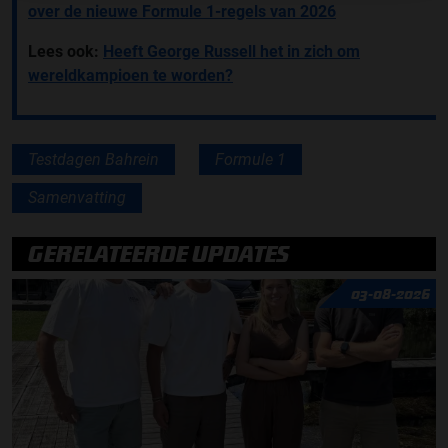
over de nieuwe Formule 1-regels van 2026
Lees ook:
Heeft George Russell het in zich om
wereldkampioen te worden?
Testdagen Bahrein
Formule 1
Samenvatting
GERELATEERDE UPDATES
03-08-2026