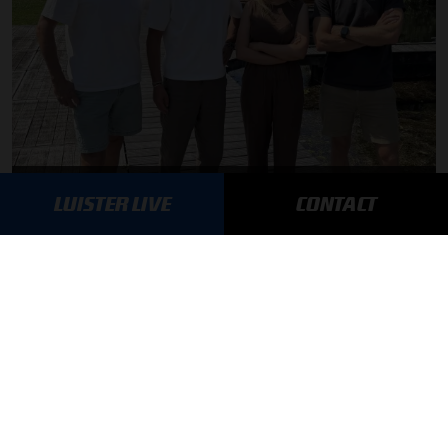
F1 aan Tafel: Max Verstappen geeft advies
LUISTER LIVE
CONTACT
MEER UPDATES
BLIJF OP DE HOOGTE!
SCHRIJF JE IN VOOR ONZE NIEUWSBRIEF