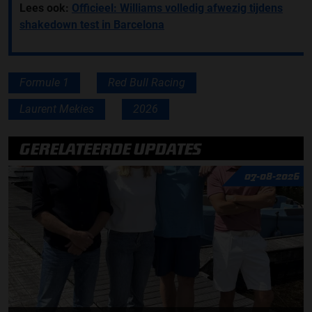
Lees ook:
Officieel: Williams volledig afwezig tijdens
shakedown test in Barcelona
Formule 1
Red Bull Racing
Laurent Mekies
2026
GERELATEERDE UPDATES
07-08-2026