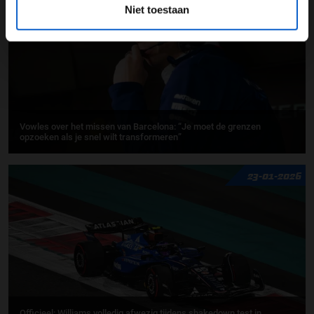
Niet toestaan
Vowles over het missen van Barcelona: “Je moet de grenzen
opzoeken als je snel wilt transformeren”
23-01-2026
Officieel: Williams volledig afwezig tijdens shakedown test in