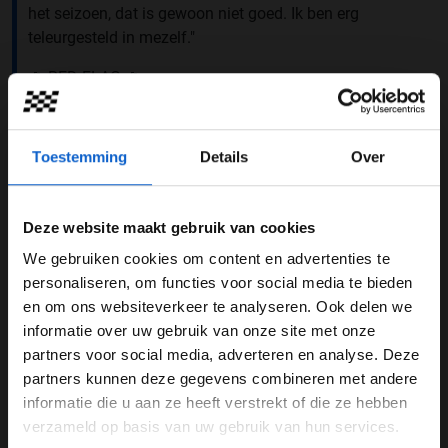
het seizoen, dat is gewoon niet goed. Ik ben erg
teleurgesteld in mezelf."
🚩 RED FLAG 🚩
Nicholas Latifi slides into the barrier at Turn 13
Toestemming
Details
Over
Driver is OK
#SaudiArabianGP
#F1
pic.twitter.com/Dky14NVYWX
Deze website maakt gebruik van cookies
— Formula 1 (@F1)
March 26, 2022
We gebruiken cookies om content en advertenties te
Zware race
WELKOM BIJ GRAND PRIX RADIO
personaliseren, om functies voor social media te bieden
en om ons websiteverkeer te analyseren. Ook delen we
De Canadees weet niet goed hoe de
pace
van zijn
informatie over uw gebruik van onze site met onze
wagen er op de lange afstand uit zal zien. "Het is
Ben je 24 jaar of ouder?
partners voor social media, adverteren en analyse. Deze
moeilijk te zeggen. Ik denk dat we momenteel staan
Pas je advertentie instellingen aan en klik hieronder om
partners kunnen deze gegevens combineren met andere
waar we verwacht hadden. Het is een andere baan in
door te gaan naar de website!
informatie die u aan ze heeft verstrekt of die ze hebben
vergelijking met Bahrein. De auto voelt hier beter aan.
verzameld op basis van uw gebruik van hun services.
Maar we hebben nog steeds veel werk te doen, dus het
Advertentie instellingen