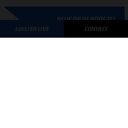
BLIJF OP DE HOOGTE!
SCHRIJF JE IN VOOR ONZE NIEUWSBRIEF
LUISTER LIVE
CONTACT
AANMELDEN