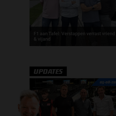
F1 aan Tafel: Verstappen verrast vriend
& vijand
Max Verstappen verrast zichzelf. De opmerkelijke
straffen en blauwe vlaggen. En Maleisië is terug...
door
de redactie van Grand Prix Radio
UPDATES
05-08-20