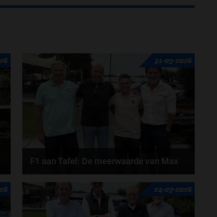
26
31-07-2026
F1 aan Tafel: De meerwaarde van Max
Geen enkele sensor kan wat Max Verstappen voelt,
026
24-07-2026
Formule 1-CEO Stefano Domenicali zorgt voor...
door
de redactie van Grand Prix Radio