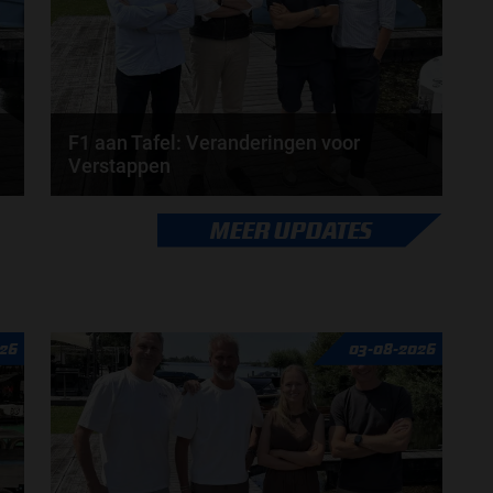
F1 aan Tafel: Veranderingen voor
Verstappen
Veranderingen aanstaande voor Max Verstappen en
MEER UPDATES
Red Bull. McLaren en Aston Martin komen met
grote...
door
de redactie van Grand Prix Radio
26
03-08-2026