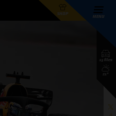
SHOP
MENU
R GRAND PRIX RADIO
15 files
DERS
21°
D PRIX RADIO TEAM
D PRIX RADIO ACTIES