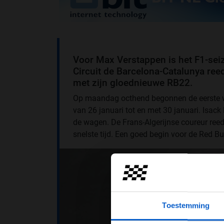
Voor Max Verstappen is het F1-sei
Circuit de Barcelona-Catalunya reed
met zijn gloednieuwe RB22.
Op maandag octhend begonnen de eerste wi
van 26 januari tot en met 30 januari. Isack
de wagen. De Frans-Algerijnse coureur reed
snelste tijd. Een goed begin voor de Red Bu
Toestemming