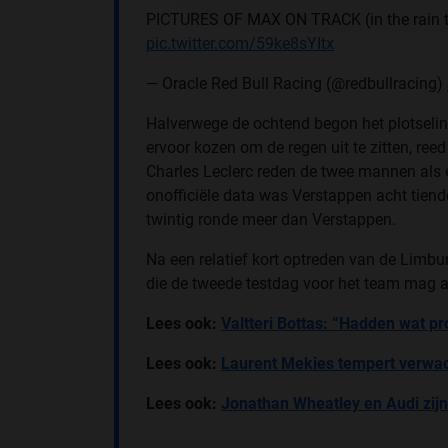
PICTURES OF MAX ON TRACK (in the rain t
pic.twitter.com/59ke8sYItx
— Oracle Red Bull Racing (@redbullracing)
Halverwege de ochtend begon het plotselin
ervoor kozen om de regen uit te zitten, r
Charles Leclerc reden de twee mannen als e
onofficiële data was Verstappen acht tiende
twintig ronde meer dan Verstappen.
Na een relatief kort optreden van de Limbu
die de tweede testdag voor het team mag
Lees ook:
Valtteri Bottas: “Hadden wat p
Lees ook:
Laurent Mekies tempert verwac
Lees ook:
Jonathan Wheatley en Audi zijn