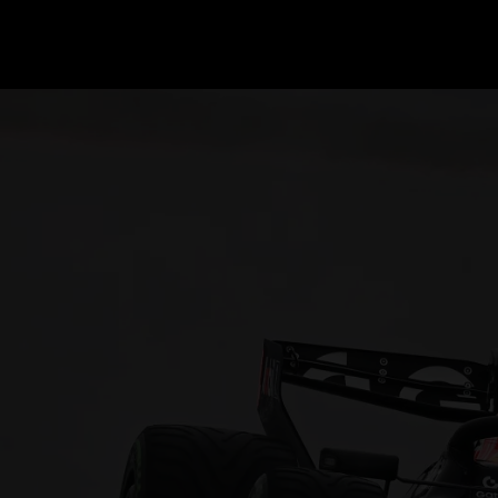
GRAND PRIX UPDATES
OVE
F1 UPDATES
FOUN
F1 KWALIFICATIES
GRAN
F1 RACES
GRAN
F1 KALENDER
F1 COUREURS KAMPIOENSCHAP