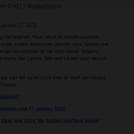
oo 😌)
#F1
||
#RedBullRacing
January 27, 2026
g met regenen. Waar veruit de meeste coureurs
eed onder andere Verstappen gewoon door. Samen met
nige van iedereen op het natte circuit. Volgens
 sneller dan Leclerc. Wel reed Leclerc naar verluidt
rger, was het na de lunch weer de beurt aan Hadjar,
 afmaken.
roblemen”
htingen voor F1-seizoen 2026
 klaar voor 2026 "We hebben sportieve doelen"