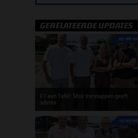
GERELATEERDE UPDATES
03-08-20
F1 aan Tafel: Max Verstappen geeft
advies
Max Verstappen adviseert Red Bull. Gaat George
27-07-2
Russell weg bij Mercedes? En moet de budgetcap...
door
de redactie van Grand Prix Radio