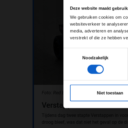
Pas je adv
Deze website maakt gebruik
We gebruiken cookies om cont
websiteverkeer te analyseren
media, adverteren en analys
verstrekt of die ze hebben v
Toestemmingsselectie
Noodzakelijk
*Raadpl
Foto: Red Bull Content Pool
Niet toestaan
Verstappen klokt eerste 
Tijdens dag twee stapte Verstappen in voor
droog bleef, was dat niet het geval op de 