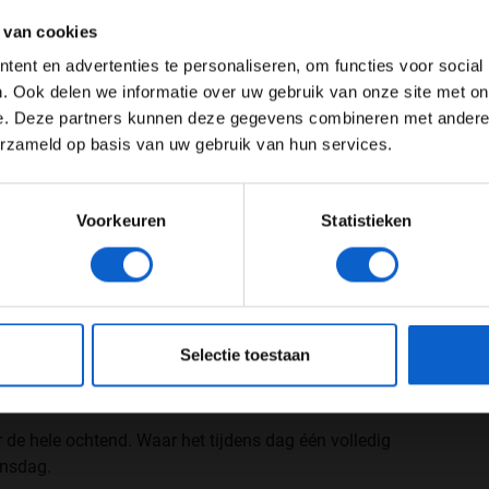
ertentie instellingen aan en klik hieronder om door te gaan naar 
 van cookies
Advertentie instellingen
ent en advertenties te personaliseren, om functies voor social
Toon alle alcoholische drankenadvertenties (18+)
. Ook delen we informatie over uw gebruik van onze site met on
e. Deze partners kunnen deze gegevens combineren met andere i
Toon alle kansspelenadvertenties (24+)
erzameld op basis van uw gebruik van hun services.
Meer informatie?
Voorkeuren
Statistieken
JONGER DAN 24
24 JAAR OF OUDER
eeg ons
privacybeleid
voor meer informatie over gegevensgebruik en -bes
Selectie toestaan
rondes
 de hele ochtend. Waar het tijdens dag één volledig
dinsdag.