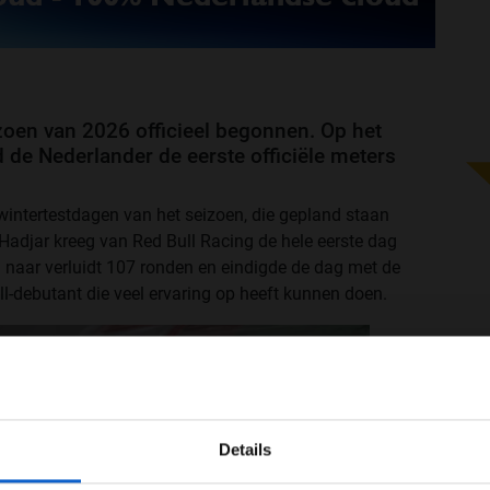
zoen van 2026 officieel begonnen. Op het
 de Nederlander de eerste officiële meters
ntertestdagen van het seizoen, die gepland staan
 Hadjar kreeg van Red Bull Racing de hele eerste dag
 naar verluidt 107 ronden en eindigde de dag met de
ll-debutant die veel ervaring op heeft kunnen doen.
WELKOM BIJ GRAND PRIX RADIO
Details
Ben je 24 jaar of ouder?