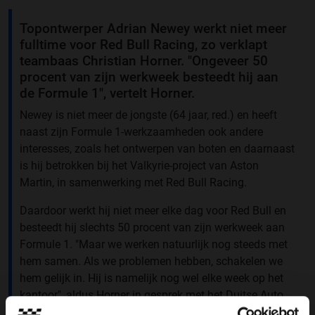
Topontwerper Adrian Newey werkt niet meer
fulltime voor Red Bull Racing, zo verklapt
teambaas Christian Horner. "Ongeveer 50
procent van zijn werkweek besteedt hij aan
de Formule 1", vertelt Horner.
Newey is niet meer de jongste (64 jaar, red.) en heeft
naast zijn Formule 1-werkzaamheden ook andere
interesses, zoals het ontwerpen van boten en daarnaast
is hij betrokken bij het Valkyrie-project van Aston
Martin, in samenwerking met Red Bull Racing.
Daardoor werkt hij niet meer elke dag voor Red Bull en
besteedt hij slechts 50 procent van zijn werkweek aan
Formule 1. "Maar we werken natuurlijk nog steeds met
hem samen. Als we problemen hebben, schakelen we
hem gelijk in. Hij is namelijk nog wel elke week op het
kantoor", aldus Horner in gesprek met het Duitse Auto,
Motor und Sport.