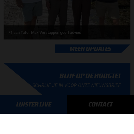
F1 aan Tafel: Max Verstappen geeft advies
MEER UPDATES
BLIJF OP DE HOOGTE!
SCHRIJF JE IN VOOR ONZE NIEUWSBRIEF
LUISTER LIVE
CONTACT
AANMELDEN