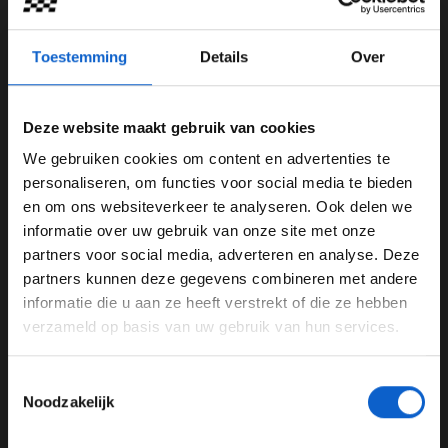
Toestemming
Details
Over
Deze website maakt gebruik van cookies
We gebruiken cookies om content en advertenties te
WELKOM BIJ GRAND PRIX RADIO
personaliseren, om functies voor social media te bieden
en om ons websiteverkeer te analyseren. Ook delen we
informatie over uw gebruik van onze site met onze
Ben je 24 jaar of ouder?
partners voor social media, adverteren en analyse. Deze
Pas je advertentie instellingen aan en klik hieronder om
partners kunnen deze gegevens combineren met andere
door te gaan naar de website!
informatie die u aan ze heeft verstrekt of die ze hebben
Lees ook:
Max Verstappen gaat samenwerking aan
verzameld op basis van uw gebruik van hun services.
Advertentie instellingen
met Heineken
Toon alle alcoholische drankenadvertenties (18+)
Lees ook:
Meindert van Buuren en Indy Dontje te gast
Toestemmingsselectie
Toon alle kansspelenadvertenties (24+)
in F1 aan Tafel
Noodzakelijk
Meer informatie?
Lees ook:
Wat te verwachten tijdens de testdagen