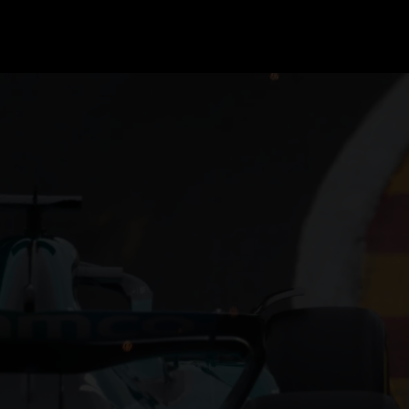
GRAND PRIX UPDATES
OVE
F1 UPDATES
FOUN
F1 KWALIFICATIES
GRAN
F1 RACES
GRAN
F1 KALENDER
F1 COUREURS KAMPIOENSCHAP