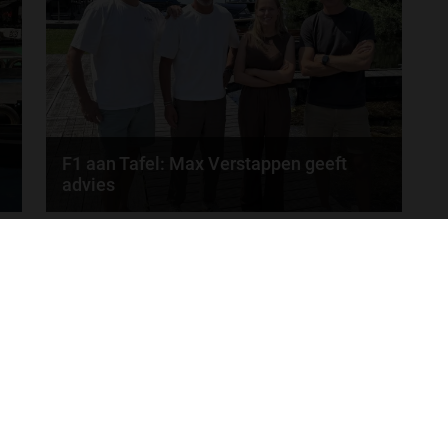
Iedere...
door
Tim Koenders
F1 aan Tafel: Max Verstappen geeft
advies
Max Verstappen adviseert Red Bull. Gaat George
MEER UPDATES
Russell weg bij Mercedes? En moet de budgetcap...
door
de redactie van Grand Prix Radio
ONLINE RADIO LUISTEREN