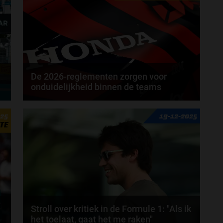
De 2026-reglementen zorgen voor
onduidelijkheid binnen de teams
Van Red Bull naar Aston Martin, dat is de route die
025
19-12-2025
Honda per 2026 zal gaan bewandelen. En
TE
ondanks...
door
Elvira Kieboom
Stroll over kritiek in de Formule 1: "Als ik
het toelaat, gaat het me raken"