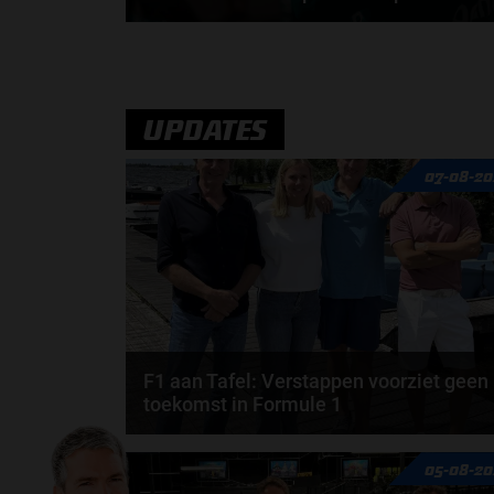
In 2005 wist Fernando Alonso zijn eerste
wereldkampioenschap binnen te halen. Nu, 20 jaar
later...
door
Elvira Kieboom
UPDATES
07-08-20
F1 aan Tafel: Verstappen voorziet geen
toekomst in Formule 1
Max Verstappen wil géén Formule 1-team, de FIA e
05-08-20
de motorfabrikanten zaten niet op één lijn en...