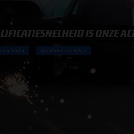
F1 TEAMS KAMPIOENSCHAP
MAX VERSTAPPEN
IFICATIESNELHEID IS ONZE AC
RACE GEMIST
ston Martin
Grand Prix van België
AANMELDEN NIEUWSBRIEF
NEEM CONTACT OP