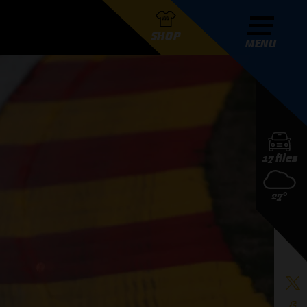
SHOP
MENU
R GRAND PRIX RADIO
17 files
DERS
27°
D PRIX RADIO TEAM
D PRIX RADIO ACTIES