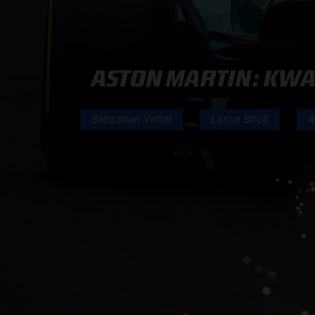
PODCASTS
ASTON MARTIN: KWAL
HOE TE BELUISTEREN?
Sebastian Vettel
Lance Stroll
A
PODCAST PRESENTATOREN
PODCAST F1 AAN TAFEL
PODCAST AUTOSPORT AAN TAFEL