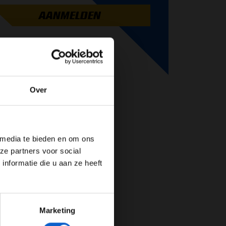
AANMELDEN
Over
de website!
 media te bieden en om ons
ze partners voor social
nformatie die u aan ze heeft
Marketing