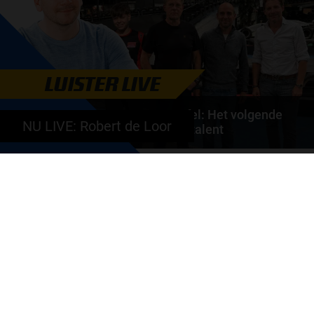
door
de redactie van Grand Prix Radio
LUISTER LIVE
Autosport aan Tafel: Het volgende
NU LIVE: Robert de Loor
Nederlandse racetalent
Hoe klim je naar te top in de racewereld? Wat is er
nodig om alles uit je carrière te halen? En hoe...
door
de redactie van Grand Prix Radio
GA SNEL NAAR…