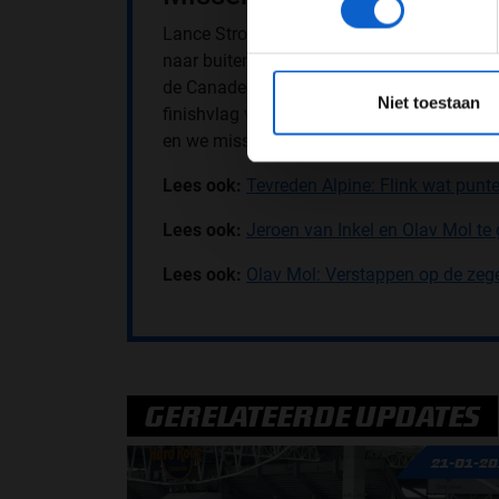
Lance Stroll baalt dat hij net buiten de pun
naar buiten geduwd door Vettel en verloor d
*Raadpl
de Canadees vast achter Alexander Albon e
Niet toestaan
finishvlag voor zich dulden. “We deden wat
en we missen gewoon snelheid op de recht
Lees ook:
Tevreden Alpine: Flink wat punt
Lees ook:
Jeroen van Inkel en Olav Mol te 
Lees ook:
Olav Mol: Verstappen op de zeg
GERELATEERDE UPDATES
21-01-2