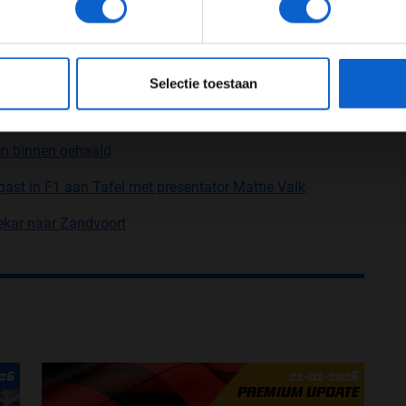
JONGER DAN 24
24 JAAR OF OUDER
ten is gefinisht op P11. “Ik werd in de eerste ronde
aardoor een aantal plaatsen”, zegt Stroll. Later zat
eeg ons
privacybeleid
voor meer informatie over gegevensgebruik en -bes
n moest hij de Williams-coureur tot aan de
Selectie toestaan
 we konden, maar het was moeilijk met de strategie
e stukken.”
en binnen gehaald
gast in F1 aan Tafel met presentator Mattie Valk
ekar naar Zandvoort
026
21-01-2026
PREMIUM UPDATE