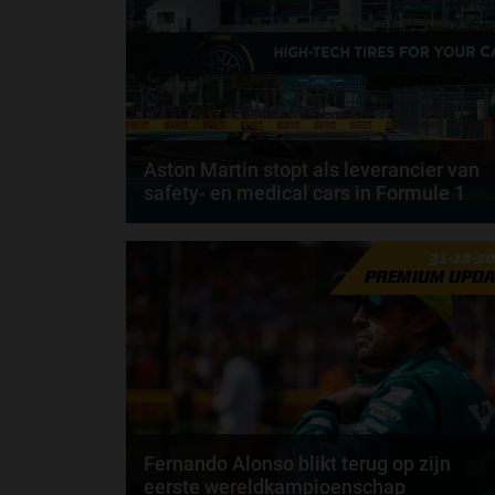
Aston Martin stopt als leverancier van
safety- en medical cars in Formule 1
Aston Martin zal vanaf het Formule 1-seizoen 2026
31-12-2
niet langer actief zijn als leverancier van de...
PREMIUM UPDA
door
Sophie Boelhouwers
Fernando Alonso blikt terug op zijn
eerste wereldkampioenschap