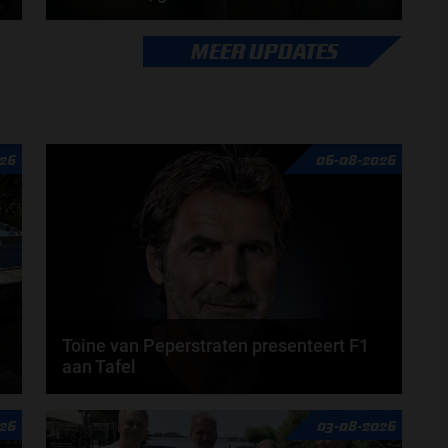
Lance Stroll rijdt inmiddels al sinds 2017 in de
MEER UPDATES
Formule 1 en heeft in die periode geleerd hoe hij...
door
Sophie Boelhouwers
26
06-08-2026
Toine van Peperstraten presenteert F1
aan Tafel
n
Rob van Someren, Beitske Visser en Frans
26
03-08-2026
Verschuur schuiven aan in de nieuwe F1 aan Tafel.