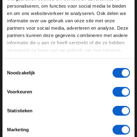
WELKOM BIJ GRAND PRIX RADIO
personaliseren, om functies voor social media te bieden
en om ons websiteverkeer te analyseren. Ook delen we
informatie over uw gebruik van onze site met onze
Ben je 24 jaar of ouder?
partners voor social media, adverteren en analyse. Deze
Pas je advertentie instellingen aan en klik hieronder om
partners kunnen deze gegevens combineren met andere
door te gaan naar de website!
informatie die u aan ze heeft verstrekt of die ze hebben
verzameld op basis van uw gebruik van hun services.
Advertentie instellingen
Toon alle alcoholische drankenadvertenties (18+)
Foto: Red Bull Content Pool (Mark Thompson / Getty
Toestemmingsselectie
Images)
Toon alle kansspelenadvertenties (24+)
Noodzakelijk
Onderzoek
Meer informatie?
Als gevolg van deze beschuldigingen liet de FIA weten
Voorkeuren
een onderzoek in te stellen. Dit onderzoek heeft
uiteindelijk 30 dagen geduurd en waarbij er 11 getuigen
JONGER DAN 24
Statistieken
zijn geïnterviewd. Uiteindelijk is hij vrijgesproken van de
24 JAAR OF OUDER
beschuldigingen tegen hem. In een statement van de
FIA staat het volgende: "De volledige medewerking,
Marketing
transparantie en naleving van de president tijdens het
*Raadpleeg ons
privacybeleid
voor meer informatie over