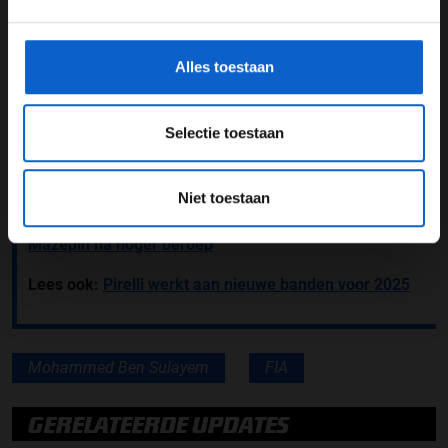
hele proces van dit onderzoek werden enorm op prijs
gegevensgebruik en -bescherming.
gesteld. De beschuldigingen tegen de FIA-president
Alles toestaan
waren niet onderbouwd en er werd krachtig
bewijsmateriaal boven elke redelijke twijfel
gepresenteerd."
Selectie toestaan
Lees ook:
Susie Wolff klaagt FIA aan na onterechte
beschuldigingen
Niet toestaan
Lees ook:
Geen EU-sancties meer voor Nikita
Mazepin na hoger beroep
Lees ook:
Pirelli werkt aan nieuwe banden voor 2025
Mohammed Ben Sulayem
FIA
GERELATEERDE UPDATES