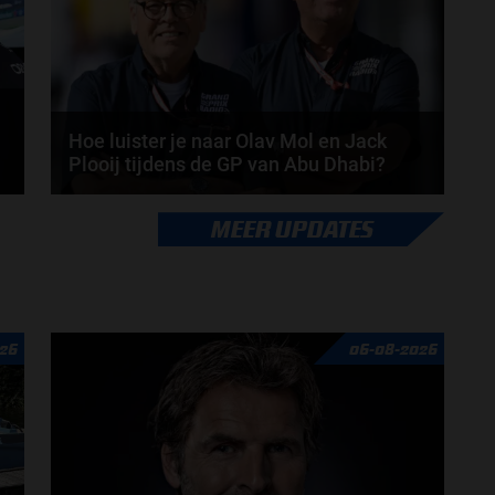
Hoe luister je naar Olav Mol en Jack
Plooij tijdens de GP van Abu Dhabi?
-
We zijn alweer bij de laatste Grand Prix van het
MEER UPDATES
seizoen aangekomen. Na 24 races zit het erop en...
door
de redactie Grand Prix Radio
26
06-08-2026