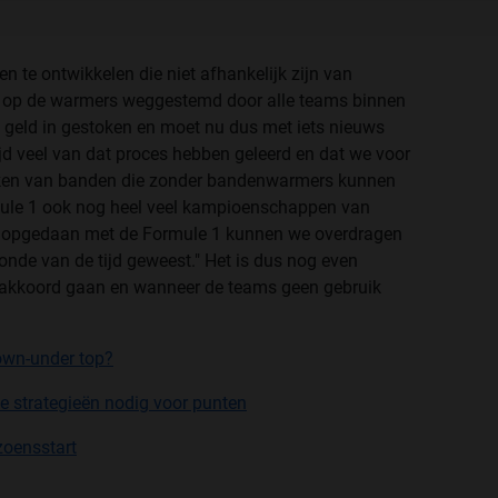
n te ontwikkelen die niet afhankelijk zijn van
 op de warmers weggestemd door alle teams binnen
eel geld in gestoken en moet nu dus met iets nieuws
jd veel van dat proces hebben geleerd en dat we voor
token van banden die zonder bandenwarmers kunnen
rmule 1 ook nog heel veel kampioenschappen van
n opgedaan met de Formule 1 kunnen we overdragen
onde van de tijd geweest." Het is dus nog even
akkoord gaan en wanneer de teams geen gebruik
own-under top?
 strategieën nodig voor punten
izoensstart