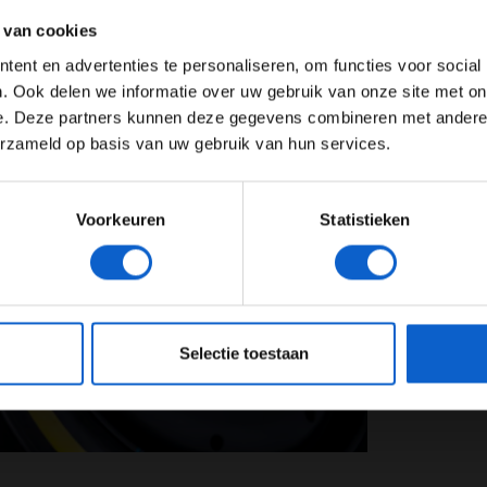
ertentie instellingen aan en klik hieronder om door te gaan naar 
 van cookies
Advertentie instellingen
ent en advertenties te personaliseren, om functies voor social
Toon alle alcoholische drankenadvertenties (18+)
. Ook delen we informatie over uw gebruik van onze site met on
e. Deze partners kunnen deze gegevens combineren met andere i
Toon alle kansspelenadvertenties (24+)
erzameld op basis van uw gebruik van hun services.
Meer informatie?
Voorkeuren
Statistieken
JONGER DAN 24
24 JAAR OF OUDER
eeg ons
privacybeleid
voor meer informatie over gegevensgebruik en -bes
Selectie toestaan