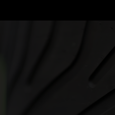
GRAND PRIX UPDATES
OVE
F1 UPDATES
FOUN
F1 KWALIFICATIES
GRAN
F1 RACES
GRAN
F1 KALENDER
F1 COUREURS KAMPIOENSCHAP