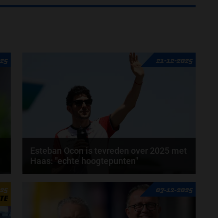
025
21-12-2025
Esteban Ocon is tevreden over 2025 met
Haas: "echte hoogtepunten"
Meer dan de helft van de 2026-coureurs rijdt al meer
025
07-12-2025
dan 5 jaar mee binnen de Formule 1. Esteban...
TE
door
Elvira Kieboom