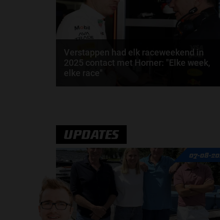
Verstappen had elk raceweekend in
2025 contact met Horner: "Elke week,
elke race"
Max Verstappen heeft onthuld dat hij tijdens het F1
seizoen van 2025 contact bleef houden met...
door
Jarlo van der Vloed
UPDATES
07-08-20