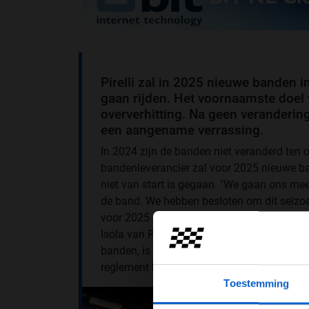
Pirelli zal in 2025 nieuwe banden
gaan rijden. Het voornaamste doel 
oververhitting. Na geen veranderin
een aangename verrassing.
In 2024 zijn de banden niet veranderd ten o
bandenleverancier zal voor 2025 nieuwe b
niet van start is gegaan. "We gaan ons mee
de band. We hebben besloten om dit seizoe
voor 2025 ontwikkelen we een compleet ni
Isola van Pirelli bij
Motorsport.com
. Doorda
banden, is er de hoop dat er beter geracet
reglement komen op het gebied van de mo
Toestemming