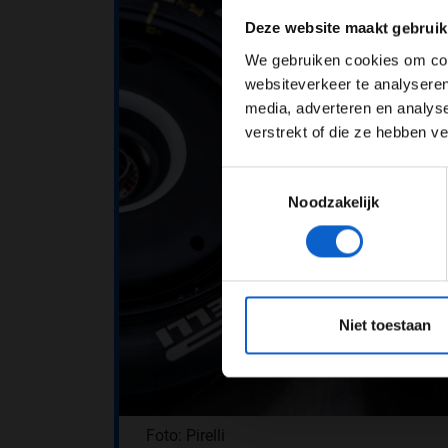
Pas je adv
Deze website maakt gebruik
We gebruiken cookies om cont
websiteverkeer te analyseren
media, adverteren en analys
verstrekt of die ze hebben v
Toestemmingsselectie
Noodzakelijk
*Raadpl
Niet toestaan
Foto: Pirelli