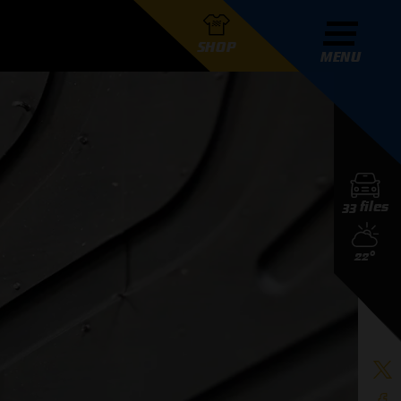
SHOP
MENU
R GRAND PRIX RADIO
33 files
DERS
22°
D PRIX RADIO TEAM
D PRIX RADIO ACTIES