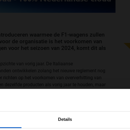
 introduceren waarmee de F1-wagens zullen
voor de organisatie is het voorkomen van
gen voor het seizoen van 2024, komt dit als
pzichte van vorig jaar. De Italiaanse
anden ontwikkelen zolang het nieuwe reglement nog
r richten op het voorkomen van oververhitting van
n dezelfde producten als vorig jaar te houden, maar
euwe band met een nieuwe constructie", aldus Mario
t er wordt gewerkt aan de oververhitting van de
 kan worden in de toekomst. In 2026 zal er een nieuw
WELKOM BIJ GRAND PRIX RADIO
toren zodat ze duurzamer worden.
Details
Ben je 24 jaar of ouder?