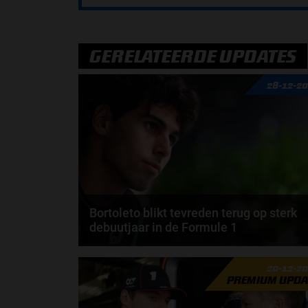
GERELATEERDE UPDATES
28-12-2
Bortoleto blikt tevreden terug op sterk
debuutjaar in de Formule 1
Gabriel Bortoleto kan met een goed gevoel
20-12-2
terugkijken op zijn eerste seizoen in de Formule 1.
PREMIUM UPDA
De...
door
Sophie Boelhouwers