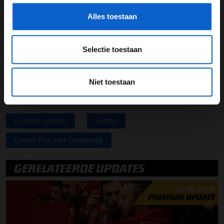
Lees ook:
Leclerc te snel voor Verstappen tijdens
Grand Prix van Oostenrijk
Alles toestaan
Lees ook:
Max Verstappen: Tweede is nog steeds een
mooi resultaat
Selectie toestaan
Lees ook:
Lewis Hamilton na tweede podium op rij: Dit
had ik zeker niet verwacht
Niet toestaan
Charles Leclerc
Ferrari
Grand Prix van Oostenrijk
GERELATEERDE UPDATES
25-01-2026
PREMIUM UPDATE