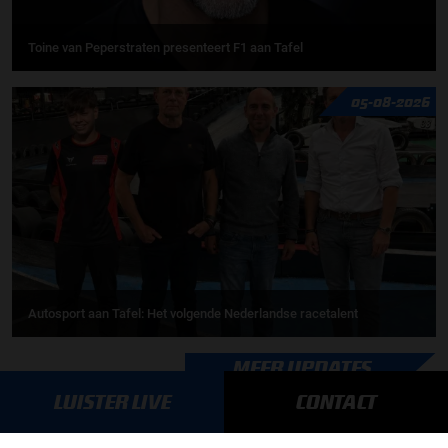
Toine van Peperstraten presenteert F1 aan Tafel
05-08-2026
Autosport aan Tafel: Het volgende Nederlandse racetalent
MEER UPDATES
LUISTER LIVE
CONTACT