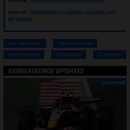
Lees ook:
Tijdschema Grand Prix van Bahrein
Lees ook:
Putdekselfiasco opgelost met beton voor
GP Bahrein
Max Verstappen
Fernando Alonso
Lewis Hamilton
Carlos Sainz
F1 kalender
GERELATEERDE UPDATES
17-02-2026