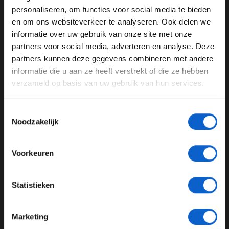
WELKOM BIJ GRAND PRIX RADIO
F1 en nu is het geen enkel probleem, maar over enkele
personaliseren, om functies voor social media te bieden
jaren kan dat heel anders zijn", aldus de huidig
en om ons websiteverkeer te analyseren. Ook delen we
wereldkampioen. Verstappen denkt dat de overvolle
informatie over uw gebruik van onze site met onze
Ben je 24 jaar of ouder?
kalender er voor gaat zorgen dat coureurs sneller zullen
partners voor social media, adverteren en analyse. Deze
Pas je advertentie instellingen aan en klik hieronder om
stoppen en vindt dat er serieus naar gekeken moet
partners kunnen deze gegevens combineren met andere
door te gaan naar de website!
worden.
informatie die u aan ze heeft verstrekt of die ze hebben
verzameld op basis van uw gebruik van hun services.
Advertentie instellingen
Toon alle alcoholische drankenadvertenties (18+)
Toestemmingsselectie
Toon alle kansspelenadvertenties (24+)
Noodzakelijk
Meer informatie?
Voorkeuren
JONGER DAN 24
Statistieken
24 JAAR OF OUDER
Marketing
*Raadpleeg ons
privacybeleid
voor meer informatie over