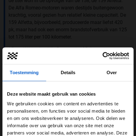
de titel won in de opvolger van de 158, de 159 Alfetta.
De Alfa Romeo-motoren waren destijds buitengewoon
krachtig, vooral gezien hun relatief kleine capaciteit. De
159 Alfetta, bijvoorbeeld, produceerde maar liefst 420
pk, maar had ook een enorm brandstofverbruik van 125
tot 175 liter per 100 kilometer.
( Foto: Wikipedia, Alfa Romeo uit 1951)
Toestemming
Details
Over
Alfa Romeo
F1 geschiedenis
Stake F1 Team Kick Sauber
Deze website maakt gebruik van cookies
GERELATEERDE UPDATES
We gebruiken cookies om content en advertenties te
WELKOM BIJ GRAND PRIX RADIO
personaliseren, om functies voor social media te bieden
08-12-2025
en om ons websiteverkeer te analyseren. Ook delen we
informatie over uw gebruik van onze site met onze
Ben je 24 jaar of ouder?
partners voor social media, adverteren en analyse. Deze