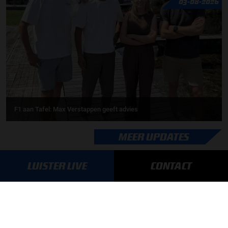
03-08-2026
F1 aan Tafel: Max Verstappen geeft advies
MEER UPDATES
LUISTER LIVE
CONTACT
BLIJF OP DE HOOGTE!
SCHRIJF JE IN VOOR ONZE NIEUWSBRIEF