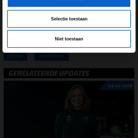
Lees ook:
George Russell: Geweldige uitgangspositie
Lees ook:
Max Verstappen: We moesten risico nemen
Selectie toestaan
Niet toestaan
Esteban Ocon
Grand Prix Nederland
Alpine
kwalificatie
GERELATEERDE UPDATES
14-01-2026