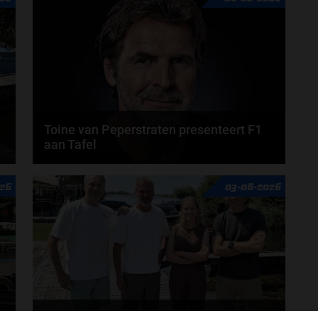
Toine van Peperstraten presenteert F1
aan Tafel
n
Rob van Someren, Beitske Visser en Frans
26
03-08-2026
Verschuur schuiven aan in de nieuwe F1 aan Tafel.
Iedere...
door
Tim Koenders