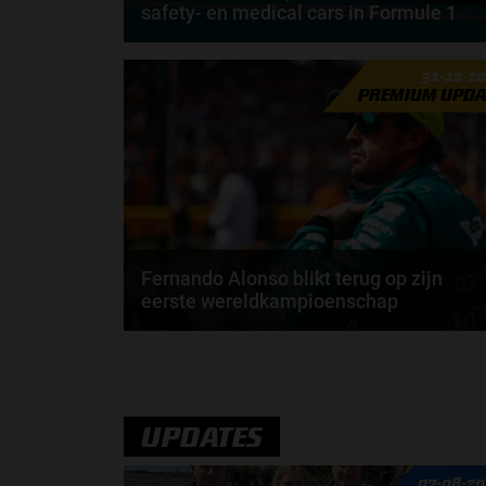
safety- en medical cars in Formule 1
Aston Martin zal vanaf het Formule 1-seizoen 2026
31-12-2
niet langer actief zijn als leverancier van de...
PREMIUM UPDA
door
Sophie Boelhouwers
Fernando Alonso blikt terug op zijn
eerste wereldkampioenschap
In 2005 wist Fernando Alonso zijn eerste
wereldkampioenschap binnen te halen. Nu, 20 jaar
later...
door
Elvira Kieboom
UPDATES
07-08-20