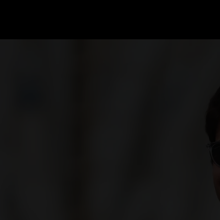
GRAND PRIX UPDATES
OVE
F1 UPDATES
FOUN
F1 KWALIFICATIES
GRAN
F1 RACES
GRAN
F1 KALENDER
F1 COUREURS KAMPIOENSCHAP