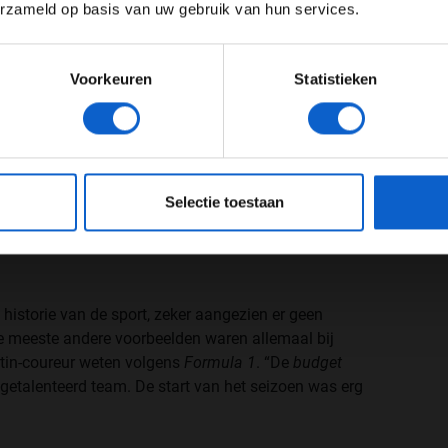
erzameld op basis van uw gebruik van hun services.
Meer informatie?
Voorkeuren
Statistieken
JONGER DAN 24
24 JAAR OF OUDER
eeg ons
privacybeleid
voor meer informatie over gegevensgebruik en -bes
Selectie toestaan
e historie van de sport, zeker aangezien er geen
e meeste andere voorbeelden waren allemaal bij
rtin-coureur weten volgens
Formula 1
. “De
budget
 getalenteerd team. De start van het seizoen was erg