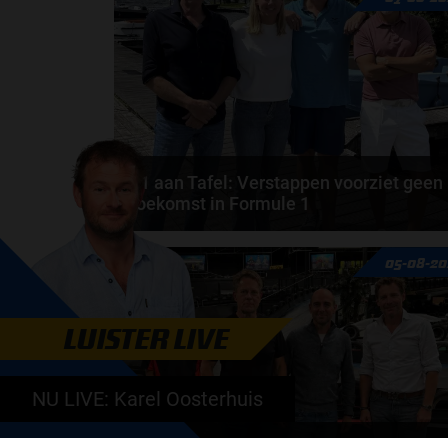
F1 aan Tafel: Verstappen voorziet geen
toekomst in Formule 1
Max Verstappen wil géén Formule 1-team, de FIA e
05-08-20
de motorfabrikanten zaten niet op één lijn en...
door
de redactie van Grand Prix Radio
LUISTER LIVE
NU LIVE: Karel Oosterhuis