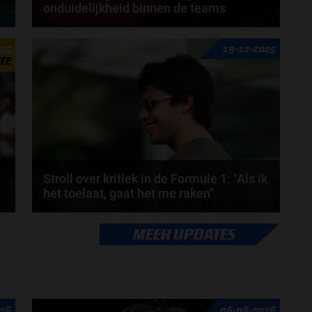
onduidelijkheid binnen de teams
Van Red Bull naar Aston Martin, dat is de route die
025
19-12-2025
Honda per 2026 zal gaan bewandelen. En
TE
ondanks...
door
Elvira Kieboom
Stroll over kritiek in de Formule 1: "Als ik
het toelaat, gaat het me raken"
Lance Stroll rijdt inmiddels al sinds 2017 in de
MEER UPDATES
Formule 1 en heeft in die periode geleerd hoe hij...
door
Sophie Boelhouwers
26
06-08-2026