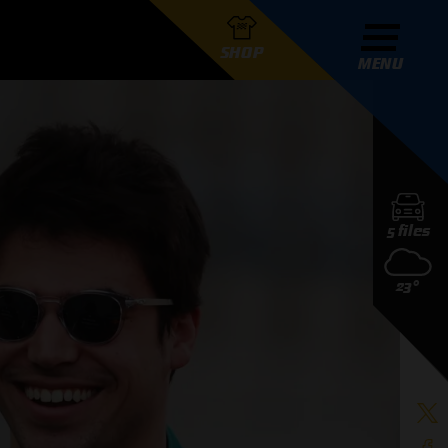
SHOP
MENU
R GRAND PRIX RADIO
5 files
DERS
23°
D PRIX RADIO TEAM
D PRIX RADIO ACTIES