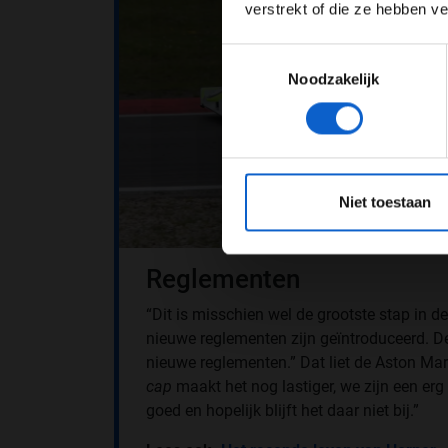
verstrekt of die ze hebben v
Toestemmingsselectie
Noodzakelijk
*Raadpl
Niet toestaan
Reglementen
“Dit is misschien wel de grootste stap in d
nieuwe reglementen zijn geïntroduceerd. D
nieuwe reglementen.” Dat liet de Aston Ma
cap
maakt het nog lastiger, we zijn een erg
goed en hopelijk blijft het daar niet bij.”