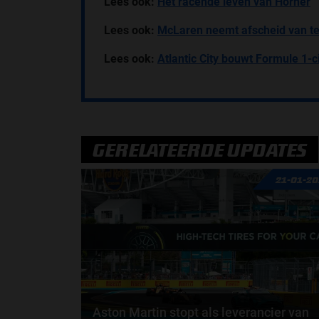
Lees ook:
Het racende leven van Horner
Lees ook:
McLaren neemt afscheid van te
Lees ook:
Atlantic City bouwt Formule 1-ci
GERELATEERDE UPDATES
21-01-2
Aston Martin stopt als leverancier van