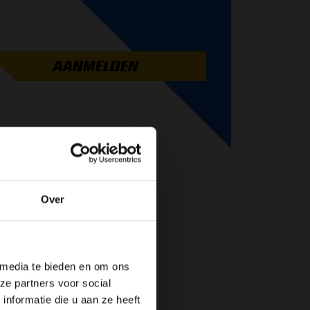
AANMELDEN
Over
de website!
 media te bieden en om ons
ze partners voor social
nformatie die u aan ze heeft