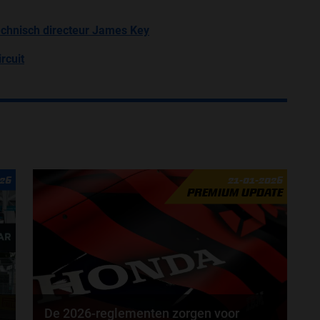
chnisch directeur James Key
rcuit
026
21-01-2026
PREMIUM UPDATE
De 2026-reglementen zorgen voor