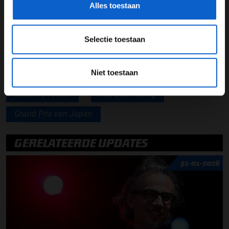
Alles toestaan
Lees ook:
Vowles bevestigt: "Chassis van Sargeant
heeft de crash overleefd"
Selectie toestaan
Lees ook:
Hamilton verwelkomt Vettel als mogelijke
opvolger: "Zou geweldig zijn"
Niet toestaan
Scuderia Ferrari
Red Bull Racing
Grand Prix van Japan
GERELATEERDE UPDATES
31-01-2026