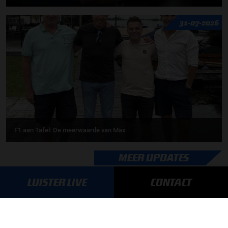
31-07-2026
F1 aan Tafel: De meerwaarde van Max
MEER UPDATES
LUISTER LIVE
CONTACT
BLIJF OP DE HOOGTE!
SCHRIJF JE IN VOOR ONZE NIEUWSBRIEF