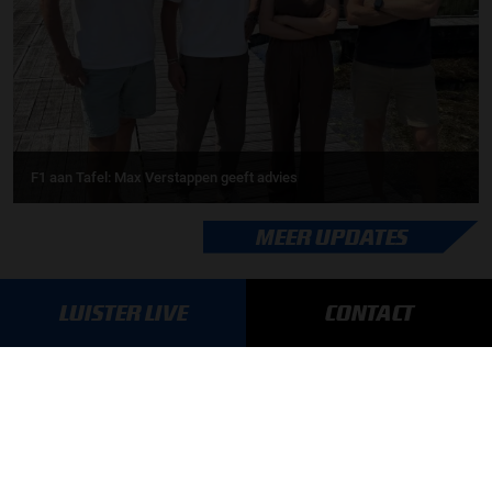
F1 aan Tafel: Max Verstappen geeft advies
MEER UPDATES
LUISTER LIVE
CONTACT
BLIJF OP DE HOOGTE!
SCHRIJF JE IN VOOR ONZE NIEUWSBRIEF