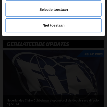
ontwikkeld
Selectie toestaan
Michael Masi
Mohammed Ben Sulayem
Niet toestaan
FIA
GERELATEERDE UPDATES
24-12-2025
Nederlandse Claire Dubbelman stopt met rol als deputy race director
bij de FIA