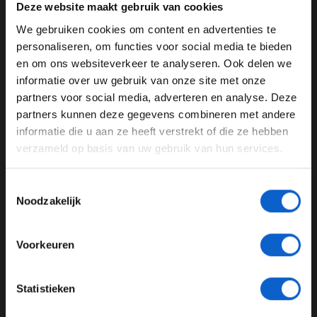
Deze website maakt gebruik van cookies
We gebruiken cookies om content en advertenties te
WELKOM BIJ GRAND PRIX RADIO
personaliseren, om functies voor social media te bieden
en om ons websiteverkeer te analyseren. Ook delen we
informatie over uw gebruik van onze site met onze
Ben je 24 jaar of ouder?
partners voor social media, adverteren en analyse. Deze
Pas je advertentie instellingen aan en klik hieronder om
partners kunnen deze gegevens combineren met andere
door te gaan naar de website!
informatie die u aan ze heeft verstrekt of die ze hebben
verzameld op basis van uw gebruik van hun services.
Klimaatneutraal in 2030
Advertentie instellingen
Toon alle alcoholische drankenadvertenties (18+)
De stap naar synthetische brandstoffen is een
Toestemmingsselectie
Toon alle kansspelenadvertenties (24+)
belangrijke in de richting van het doel om
Noodzakelijk
klimaatneutraal in 2030 te worden. In 2026 zal ook in
Meer informatie?
de Formule 1 met duurzame brandstof gereden gaan
Voorkeuren
worden en de nieuwe motorenregels worden dan
aangepast. Niet alleen de Formule 1, maar ook alle
kampioenschappen van de FIA gaan in 2026 op
JONGER DAN 24
Statistieken
duurzame brandstof over. De WRC rijdt sinds dit
24 JAAR OF OUDER
seizoen al volledig duurzaam.