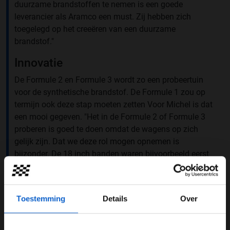
duurzame brandstoffen te nemen is een goede
leverancier als Aramco een must. Zij hebben zich
toegelegd op het creeëren van een duurzame
brandstof."
Innovatie
De Formule 2 en Formule 3 wordt zo een probeertuin
voor de synthetische brandstof. De Formule 1 zou op
termijn ook deze stap moeten zetten Voor Michel is dat
een mooi gegeven. "Het in de Formule 2 of Formule 3
proberen is goed te doen omdat de wagens op zich
gelijk zijn. Dat we deze rol mogen opnemen is
bijzonder. De 18 inch banden waren bijvoorbeeld eerst
bij ons uitgeprobeerd. Nu het ook proberen van deze
brandstoffen. Dat is mooi."
Toestemming
Details
Over