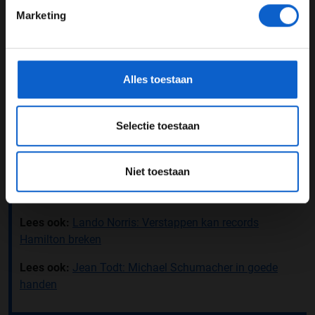
Marketing
Grand Prix Radio zendt vrijdag, zaterdag en zondag
*Raadpleeg ons
privacybeleid
voor meer informatie over
tijdens de Grand Prix van Nederland live uit vanaf de
gegevensgebruik en -bescherming.
boulevard in Zandvoort.
Alles toestaan
Je kunt langskomen, radio kijken, meepraten,
voorspellen en prijzen winnen.
Selectie toestaan
De radiostudio van Grand Prix Radio vind je op de
boulevard bij het TinQ tankstation naast het circuit.
Niet toestaan
Lees ook:
Lando Norris kijkt uit naar kwalificatie op
Zandvoort
Lees ook:
Lando Norris: Verstappen kan records
Hamilton breken
Lees ook:
Jean Todt: Michael Schumacher in goede
handen