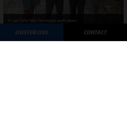
F1 aan Tafel: Max Verstappen geeft advies
LUISTER LIVE
CONTACT
MEER UPDATES
BLIJF OP DE HOOGTE!
SCHRIJF JE IN VOOR ONZE NIEUWSBRIEF
AANMELDEN