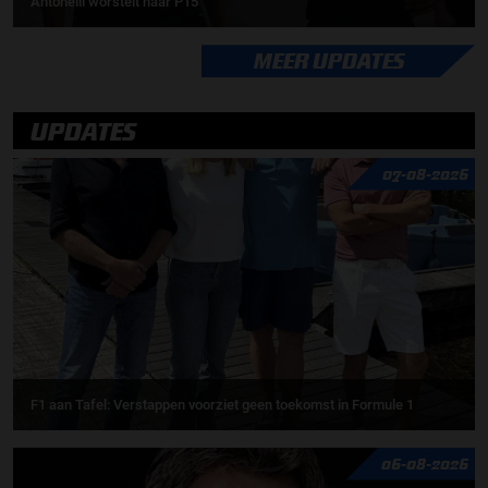
Antonelli worstelt naar P15
MEER UPDATES
UPDATES
07-08-2026
F1 aan Tafel: Verstappen voorziet geen toekomst in Formule 1
06-08-2026