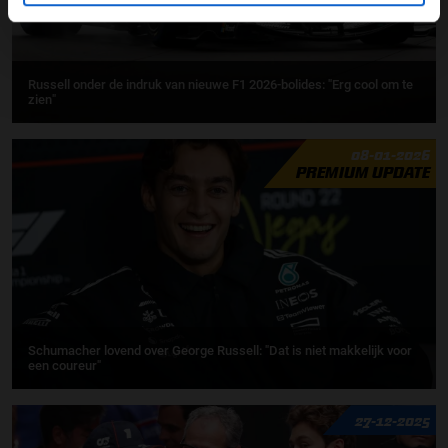
Russell onder de indruk van nieuwe F1 2026-bolides: "Erg cool om te
zien"
08-01-2026
PREMIUM UPDATE
Schumacher lovend over George Russell: "Dat is niet makkelijk voor
een coureur"
27-12-2025