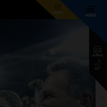
SHOP
MENU
R GRAND PRIX RADIO
0 files
DERS
12°
D PRIX RADIO TEAM
D PRIX RADIO ACTIES