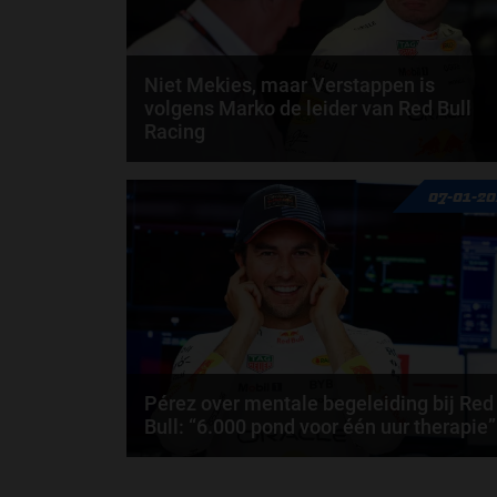
Niet Mekies, maar Verstappen is
volgens Marko de leider van Red Bull
Racing
Volgens Helmut Marko is Max Verstappen nu
07-01-2
praktisch de leider van Red Bull Racing. Dat gaf de..
door
Jarlo van der Vloed
Pérez over mentale begeleiding bij Red
Bull: “6.000 pond voor één uur therapie”
Sergio Pérez heeft een bijzonder verhaal gedeeld