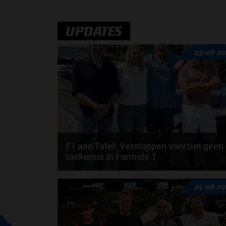
over de mentale ondersteuning die hij kreeg...
door
Sophie Boelhouwers
UPDATES
07-08-20
F1 aan Tafel: Verstappen voorziet geen
toekomst in Formule 1
Max Verstappen wil géén Formule 1-team, de FIA e
05-08-20
de motorfabrikanten zaten niet op één lijn en...
door
de redactie van Grand Prix Radio