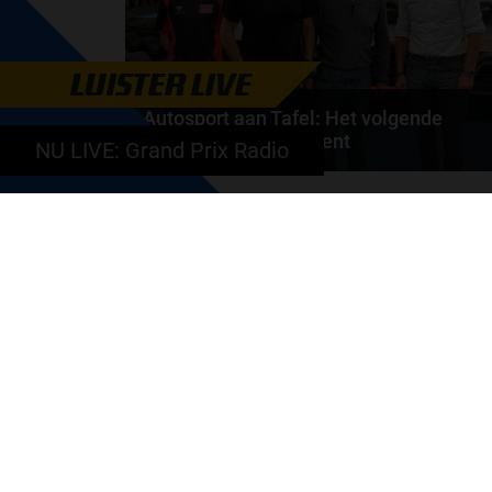
LUISTER LIVE
Autosport aan Tafel: Het volgende
Nederlandse racetalent
NU LIVE: Grand Prix Radio
Hoe klim je naar te top in de racewereld? Wat is er
nodig om alles uit je carrière te halen? En hoe...
door
de redactie van Grand Prix Radio
GA SNEL NAAR…
Max Verstappen nieuws
Grand Prix Kwalificaties