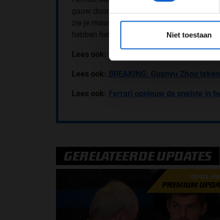
gauw door en heeft toen zowel publiekelijk
zie je maar dat je altijd blijft leren, ook als
*Raadpl
hebben het erover gehad en ik weet dat hij s
Niet toestaan
Lees ook:
Grote uitdaging voor Red Bull i
Lees ook:
BREAKING: Guanyu Zhou tekent
Lees ook:
Ferrari opnieuw de snelste in t
GERELATEERDE UPDATES
20-01-2
PREMIUM UPDA