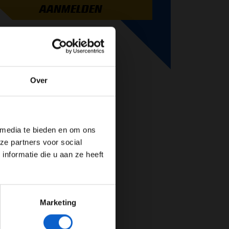
AANMELDEN
Over
de website!
 media te bieden en om ons
ze partners voor social
nformatie die u aan ze heeft
Marketing