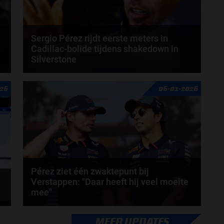
Sergio Pérez rijdt eerste meters in
Cadillac-bolide tijdens shakedown in
Silverstone
Tijdens een shakedown op het iconische circuit van
026
06-01-2026
.
Silverstone heeft het Formule 1-team van Cadillac...
door
Amber Buwalda
Pérez ziet één zwaktepunt bij
Verstappen: "Daar heeft hij veel moeite
mee"
Sergio Pérez erkent in een podcast de kwaliteiten
MEER UPDATES