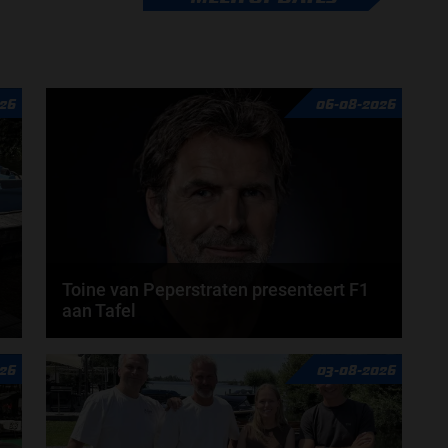
van zijn voormalig teamgenoot, Max Verstappen...
door
Jarlo van der Vloed
26
06-08-2026
Toine van Peperstraten presenteert F1
aan Tafel
n
Rob van Someren, Beitske Visser en Frans
26
03-08-2026
Verschuur schuiven aan in de nieuwe F1 aan Tafel.
Iedere...
door
Tim Koenders