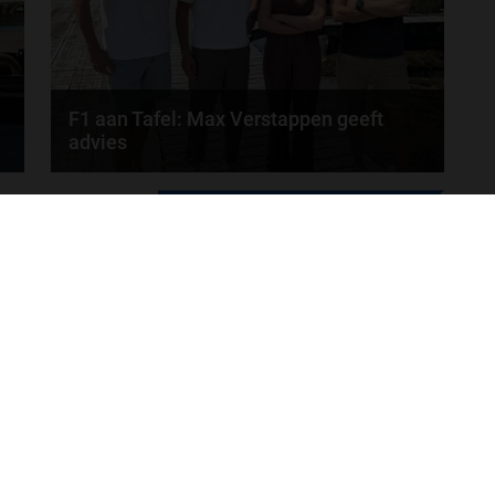
F1 aan Tafel: Max Verstappen geeft
advies
Max Verstappen adviseert Red Bull. Gaat George
MEER UPDATES
Russell weg bij Mercedes? En moet de budgetcap...
door
de redactie van Grand Prix Radio
ONLINE RADIO LUISTEREN
Luisteren naar Grand Prix Radio
Ov
Luisteren naar Grand Prix Classics
Fo