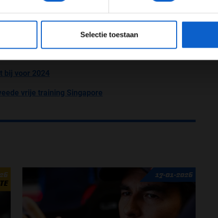
 als privé zijn excuses aangeboden aan Sergio. Zo
 je 80 jaar oud bent. Hij heeft zijn les wel geleerd. We
eeg ons
privacybeleid
voor meer informatie over gegevensgebruik en -bes
pijt heeft van wat hij heeft gezegd.’’
Selectie toestaan
n Singapore: We zijn veel slechter dan verwacht
 bij voor 2024
weede vrije training Singapore
026
17-01-2026
TE