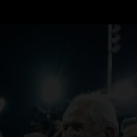
GRAND PRIX UPDATES
OVE
F1 UPDATES
FOUN
F1 KWALIFICATIES
GRAN
F1 RACES
GRAN
F1 KALENDER
F1 COUREURS KAMPIOENSCHAP