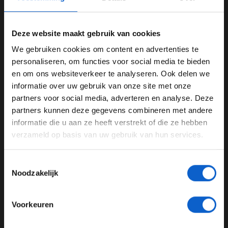
regendruppels schudde de verhoudingen door elkaar.
De inmiddels 40-jarige coureur was meer dan
Deze website maakt gebruik van cookies
anderhalve seconde sneller dan zijn teamgenoot
Esteban Ocon, die als zevende zal starten.
We gebruiken cookies om content en advertenties te
WELKOM BIJ GRAND PRIX RADIO
personaliseren, om functies voor social media te bieden
en om ons websiteverkeer te analyseren. Ook delen we
informatie over uw gebruik van onze site met onze
Ben je 24 jaar of ouder?
partners voor social media, adverteren en analyse. Deze
Pas je advertentie instellingen aan en klik hieronder om
partners kunnen deze gegevens combineren met andere
door te gaan naar de website!
informatie die u aan ze heeft verstrekt of die ze hebben
verzameld op basis van uw gebruik van hun services.
Advertentie instellingen
Toon alle alcoholische drankenadvertenties (18+)
Toestemmingsselectie
Toon alle kansspelenadvertenties (24+)
Noodzakelijk
Meer informatie?
Voorkeuren
Dit bericht op Instagram bekijken