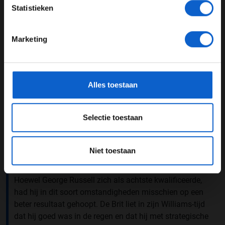
JONGER DAN 24
Statistieken
24 JAAR OF OUDER
Marketing
*Raadpleeg ons
privacybeleid
voor meer informatie over
gegevensgebruik en -bescherming.
Alles toestaan
Een bericht gedeeld door Fernando Alonso (@fernandoalo_oficial)
Selectie toestaan
Zero
Niet toestaan
George Russell
Hoewel George Russell zich als achtste kwalificeerde,
had hij in dit soort omstandigheden misschien op een
beter resultaat gehoopt. De Brit liet in zijn Williams-tijd
dat hij goed was in de regen en dat hij met strategische