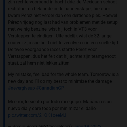
zijn rechtervoorband in bocht drie, de Mexicaan schoot
rechtdoor en belandde in de bandenstapel, hierdoor
kwam Perez niet verder dan een dertiende plek. Hoewel
Pérez vrijdag nog last had van problemen met de setup
met weinig benzine, wist hij toch in VT3 voor
Verstappen te eindigen. Uiteindelijk wist de 32-jarige
coureur zijn snelheid niet te verzilveren in een snelle tijd.
De twee voorgaande races startte Pérez voor
Verstappen, dus het feit dat hij achter zijn teamgenoot
staat, zal hem niet lekker zitten.
My mistake, feel bad for the whole team. Tomorrow is a
new day and I’ll do my best to minimize the damage
#nevergiveup
#CanadianGP
Mi error, lo siento por todo mi equipo. Mañana es un
nuevo día y daré todo por minimizar el daño
pic.twitter.com/21OK1oeeMJ
— Sergio Pérez (@SChecoPerez)
June 19, 2022