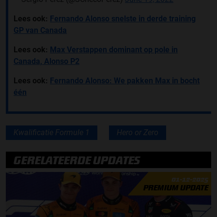
Lees ook:
Fernando Alonso snelste in derde training
GP van Canada
Lees ook:
Max Verstappen dominant op pole in
Canada, Alonso P2
Lees ook:
Fernando Alonso: We pakken Max in bocht
één
Kwalificatie Formule 1
Hero or Zero
GERELATEERDE UPDATES
01-12-2025
PREMIUM UPDATE