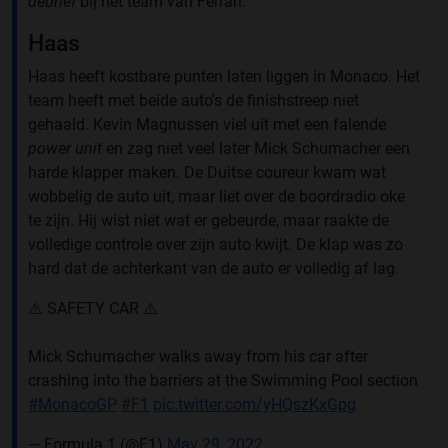
debrief
bij het team van Ferrari.
Haas
Haas heeft kostbare punten laten liggen in Monaco. Het
team heeft met beide auto's de finishstreep niet
gehaald. Kevin Magnussen viel uit met een falende
power unit
en zag niet veel later Mick Schumacher een
harde klapper maken. De Duitse coureur kwam wat
wobbelig de auto uit, maar liet over de boordradio oke
te zijn. Hij wist niet wat er gebeurde, maar raakte de
volledige controle over zijn auto kwijt. De klap was zo
hard dat de achterkant van de auto er volledig af lag.
⚠️ SAFETY CAR ⚠️
Mick Schumacher walks away from his car after
crashing into the barriers at the Swimming Pool section
#MonacoGP
#F1
pic.twitter.com/yHQszKxGpg
— Formula 1 (@F1)
May 29, 2022