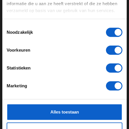
door te gaan naar de website!
informatie die u aan ze heeft verstrekt of die ze hebben
verzameld op basis van uw gebruik van hun services.
Advertentie instellingen
Toon alle alcoholische drankenadvertenties (18+)
Toestemmingsselectie
Toon alle kansspelenadvertenties (24+)
Noodzakelijk
Meer informatie?
Voorkeuren
JONGER DAN 24
Statistieken
Dit bericht op Instagram bekijken
24 JAAR OF OUDER
Marketing
*Raadpleeg ons
privacybeleid
voor meer informatie over
gegevensgebruik en -bescherming.
Alles toestaan