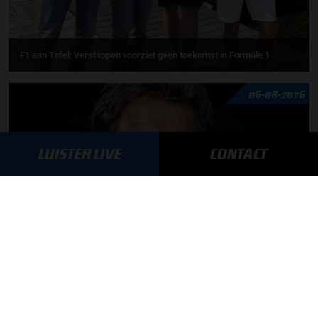
F1 aan Tafel: Verstappen voorziet geen toekomst in Formule 1
06-08-2026
LUISTER LIVE
CONTACT
Toine van Peperstraten presenteert F1 aan Tafel
05-08-2026