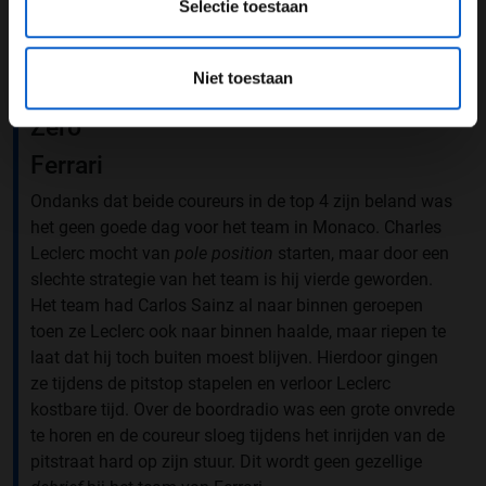
Selectie toestaan
Een bericht gedeeld door Oracle Red Bull Racing (@redbullracing)
Niet toestaan
Zero
Ferrari
Ondanks dat beide coureurs in de top 4 zijn beland was
het geen goede dag voor het team in Monaco. Charles
Leclerc mocht van
pole position
starten, maar door een
slechte strategie van het team is hij vierde geworden.
Het team had Carlos Sainz al naar binnen geroepen
toen ze Leclerc ook naar binnen haalde, maar riepen te
laat dat hij toch buiten moest blijven. Hierdoor gingen
ze tijdens de pitstop stapelen en verloor Leclerc
kostbare tijd. Over de boordradio was een grote onvrede
te horen en de coureur sloeg tijdens het inrijden van de
pitstraat hard op zijn stuur. Dit wordt geen gezellige