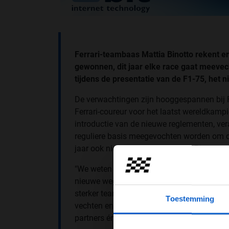
Ferrari-teambaas Mattia Binotto rekent ero
gewonnen, dit jaar elke race gaat meevec
tijdens de presentatie van de F1-75, het n
De verwachtingen zijn hooggespannen bij Fe
Ferrari-coureur voor het laatst wereldkamp
introductie van de nieuwe reglementen, ver
reguliere basis meegevochten worden om d
jaar ook niet, maar als we Mattia Binotto 
"We weten dat er hoge verwachtingen zijn 
nieuwe weg ingeslagen in 2019, hadden wa
sterker team geworden. Het doel is om elk
Toestemming
vechten en om het beste team te zijn. Die 
partners én onze trouwe fans", liet hij weten
Pas je adv