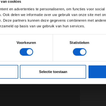
 van cookies
Advertentie instellingen
ent en advertenties te personaliseren, om functies voor social
Toon alle alcoholische drankenadvertenties (18+)
. Ook delen we informatie over uw gebruik van onze site met on
e. Deze partners kunnen deze gegevens combineren met andere i
Toon alle kansspelenadvertenties (24+)
erzameld op basis van uw gebruik van hun services.
Meer informatie?
Voorkeuren
Statistieken
JONGER DAN 24
24 JAAR OF OUDER
eeg ons
privacybeleid
voor meer informatie over gegevensgebruik en -bes
Selectie toestaan