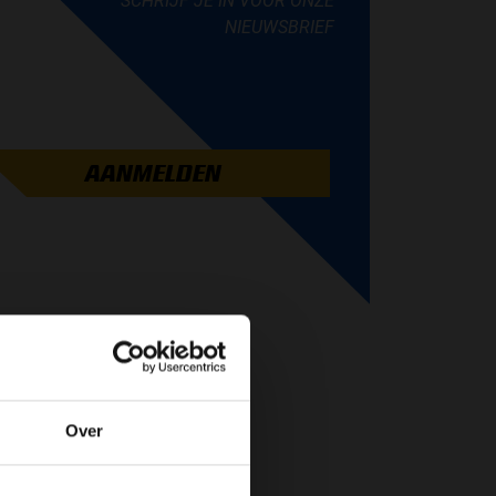
SCHRIJF JE IN VOOR ONZE
NIEUWSBRIEF
AANMELDEN
Over
de website!