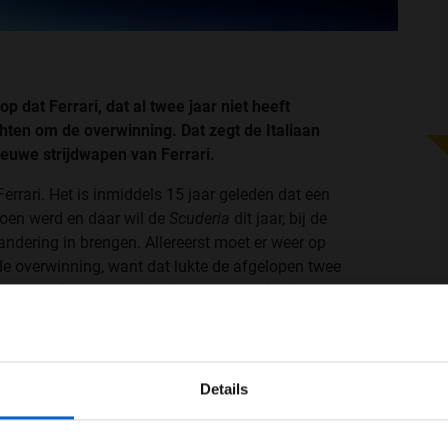
p dat Ferrari, dat al twee jaar niet heeft
hten om de overwinning. Dat zegt de Italiaan
ieuwe strijdwapen van Ferrari.
rrari. Het is inmiddels 15 jaar geleden dat een
ioen werd en daar wil de
Scuderia
dit jaar, bij de
andering in brengen. Allereerst moet er weer op
e overwinning, want dat lukte de afgelopen twee
moeten geloven gaat dat dit seizoen wel gebeuren.
en het is aan ons om het waar te maken. We zijn een
WELKOM BIJ GRAND PRIX RADIO
t moeilijke momenten onderweg, maar zijn een
e race met onze concurrenten voor de overwinning te
Details
verantwoordelijkheid hebben we voor het merk, onze
Ben je 24 jaar of ouder?
 tijdens de presentatie.
ertentie instellingen aan en klik hieronder om door te gaan naar 