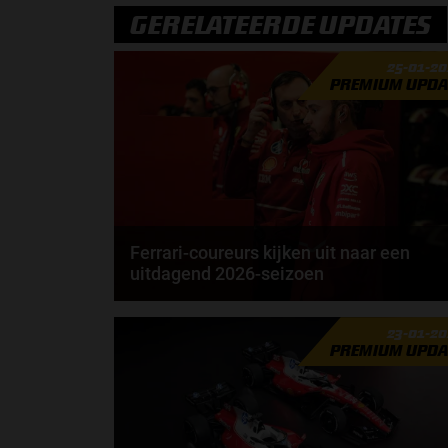
GERELATEERDE UPDATES
25-01-2
PREMIUM UPDA
Ferrari-coureurs kijken uit naar een
uitdagend 2026-seizoen
Lewis Hamilton rijdt in 2027 al 20 jaar in de Formule
23-01-2
1. Toch geeft de Brit aan dat 2026 misschien...
PREMIUM UPDA
door
Elvira Kieboom