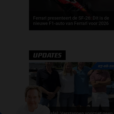
Ferrari presenteert de SF-26: Dit is de
nieuwe F1-auto van Ferrari voor 2026
Ferrari is het volgende team die de auto presenteert
voor het Formule 1-seizoen van 2026. Dit is de...
door
Jarlo van der Vloed
UPDATES
07-08-20
F1 aan Tafel: Verstappen voorziet geen