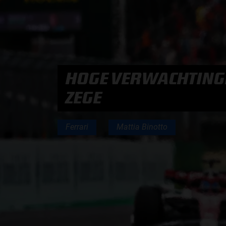
PODCASTS
HOE TE BELUISTEREN?
HOGE VERWACHTINGE
PODCAST PRESENTATOREN
ZEGE
PODCAST F1 AAN TAFEL
Ferrari
Mattia Binotto
PODCAST AUTOSPORT AAN TAFEL