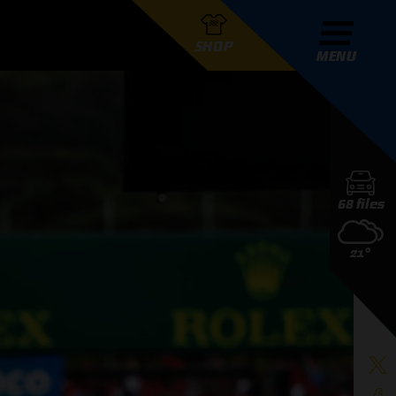
SHOP
MENU
R GRAND PRIX RADIO
68 files
DERS
21°
D PRIX RADIO TEAM
D PRIX RADIO ACTIES