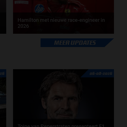
Hamilton met nieuwe race-engineer in
2026
Lewis Hamilton krijgt in 2026 een nieuwe race-
MEER UPDATES
engineer. Over de boordradio zal er komend seizoen
een...
door
Tim Koenders
26
06-08-2026
Toine van Peperstraten presenteert F1