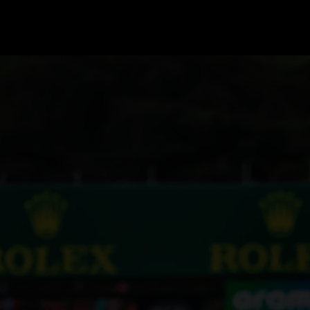
GRAND PRIX UPDATES
OVE
F1 UPDATES
FOUN
F1 KWALIFICATIES
GRAN
F1 RACES
GRAN
F1 KALENDER
F1 COUREURS KAMPIOENSCHAP