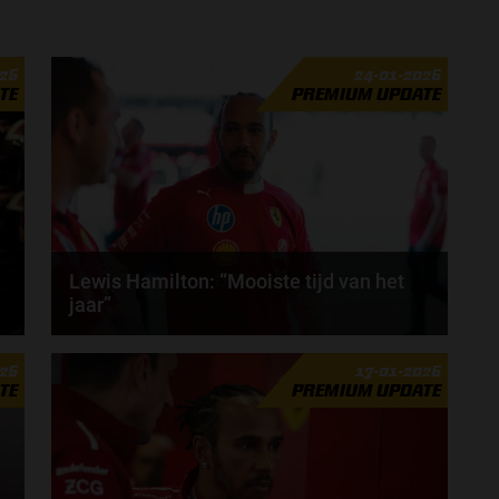
026
24-01-2026
TE
PREMIUM UPDATE
Lewis Hamilton: “Mooiste tijd van het
jaar”
Het Formule 1-seizoen van 2026 staat op het punt
026
17-01-2026
van beginnen, volgens Lewis Hamilton is dat de...
TE
PREMIUM UPDATE
door
Tim Koenders