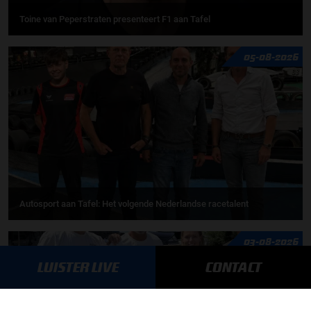
Toine van Peperstraten presenteert F1 aan Tafel
05-08-2026
Autosport aan Tafel: Het volgende Nederlandse racetalent
03-08-2026
LUISTER LIVE
CONTACT